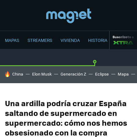
Suscríbete a
MAPAS
STREAMERS
VIVIENDA
HISTORIA
HOY SE HABLA DE
China
Elon Musk
Generación Z
Eclipse
Mapa
Una ardilla podría cruzar España
saltando de supermercado en
supermercado: cómo nos hemos
obsesionado con la compra