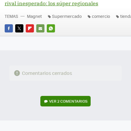
rival inesperado: los súper regionales
TEMAS
Magnet
Supermercado
comercio
tiend
FACEBOOK
TWITTER
FLIPBOARD
E-
WHATSAPP
MAIL
Comentarios cerrados
VER
2 COMENTARIOS