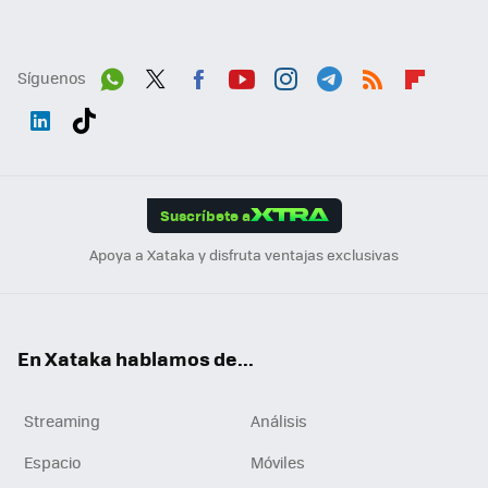
Síguenos
Wh
Twit
Fac
You
Inst
Tele
RSS
Flip
ats
ter
ebo
tub
agr
gra
boa
Link
Tikt
App
ok
e
am
m
rd
edI
ok
Suscríbete a
n
Apoya a Xataka y disfruta ventajas exclusivas
En Xataka hablamos de...
Streaming
Análisis
Espacio
Móviles