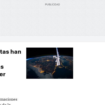
utas han
as
er
ormaciones
 de la