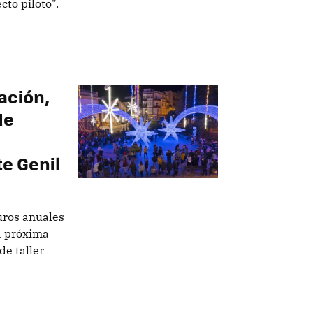
cto piloto".
ación,
de
e Genil
uros anuales
a próxima
de taller