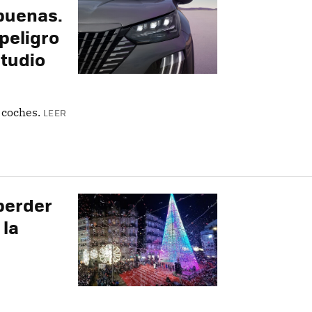
buenas.
peligro
studio
 coches.
LEER
perder
 la