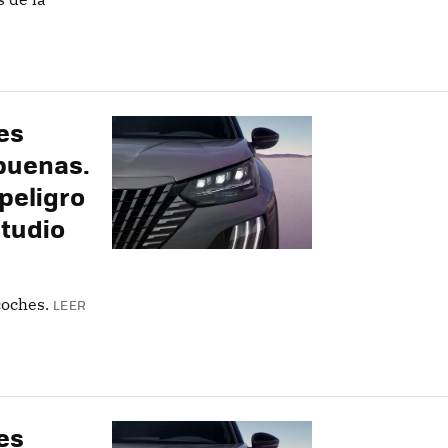
es
buenas.
peligro
studio
coches.
LEER
es