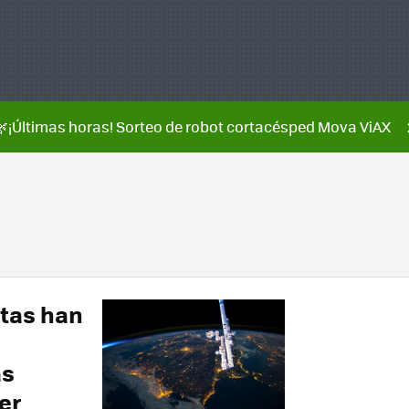
🌿¡Últimas horas! Sorteo de robot cortacésped Mova ViAX
utas han
as
er