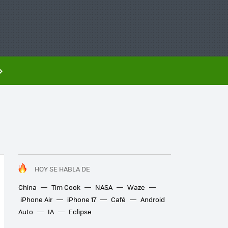
HOY SE HABLA DE
China
Tim Cook
NASA
Waze
iPhone Air
iPhone 17
Café
Android
Auto
IA
Eclipse