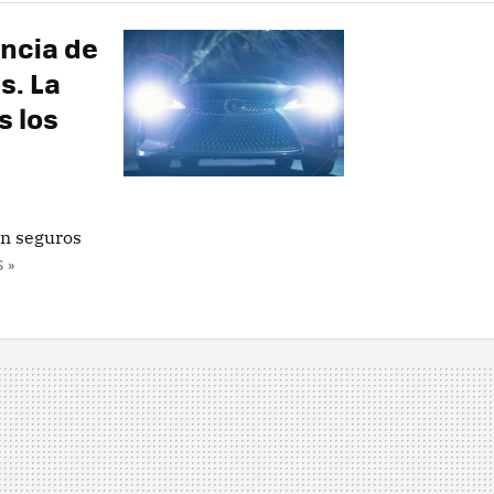
encia de
s. La
s los
on seguros
 »