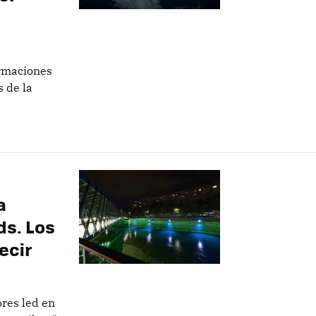
ormaciones
 de la
a
ds. Los
ecir
res led en