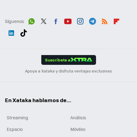
Síguenos
Wh
Twit
Fac
You
Inst
Tele
RSS
Flip
ats
ter
ebo
tub
agr
gra
boa
Link
Tikt
App
ok
e
am
m
rd
edI
ok
Suscríbete a
n
Apoya a Xataka y disfruta ventajas exclusivas
En Xataka hablamos de...
Streaming
Análisis
Espacio
Móviles