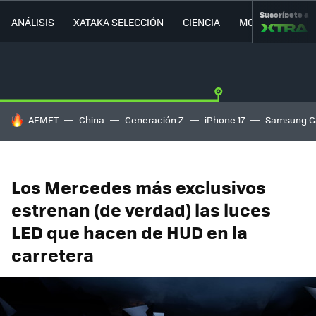
Suscríbete a
ANÁLISIS
XATAKA SELECCIÓN
CIENCIA
MOVILIDAD
HOY SE HABLA DE
AEMET
China
Generación Z
iPhone 17
Samsung G
Los Mercedes más exclusivos
estrenan (de verdad) las luces
LED que hacen de HUD en la
carretera