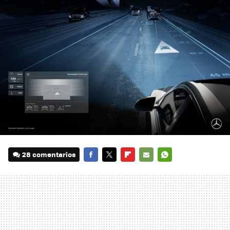
28 comentarios
FACEBOOK
TWITTER
FLIPBOARD
E-
WHATSAPP
MAIL