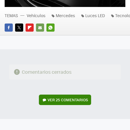
TEMAS
Vehículos
Mercedes
Luces LED
Tecnolo
FACEBOOK
TWITTER
FLIPBOARD
E-
WHATSAPP
MAIL
Comentarios cerrados
VER
25 COMENTARIOS