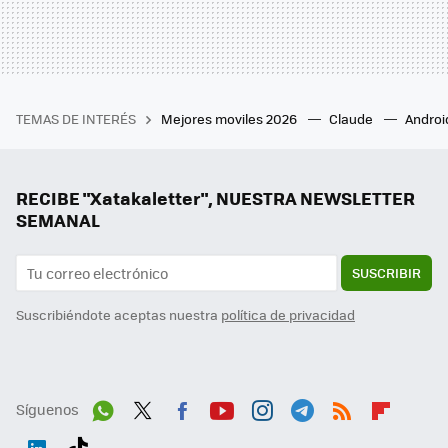
TEMAS DE INTERÉS
Mejores moviles 2026
Claude
Androi
RECIBE "Xatakaletter", NUESTRA NEWSLETTER
SEMANAL
SUSCRIBIR
Suscribiéndote aceptas nuestra
política de privacidad
Síguenos
Wh
Twit
Fac
You
Inst
Tele
RSS
Flip