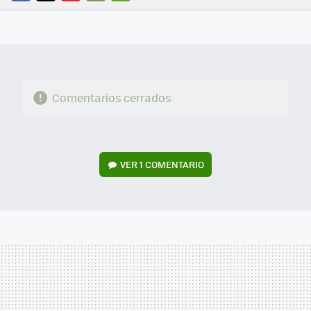
FACEBOOK
TWITTER
FLIPBOARD
E-
WHATSAPP
MAIL
Comentarios cerrados
VER
1 COMENTARIO