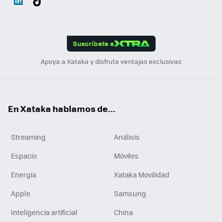
ats
ter
ebo
tub
agr
gra
boa
Link
Tikt
App
ok
e
am
m
rd
edI
ok
Suscríbete a
n
Apoya a Xataka y disfruta ventajas exclusivas
En Xataka hablamos de...
Streaming
Análisis
Espacio
Móviles
Energía
Xataka Movilidad
Apple
Samsung
Inteligencia artificial
China