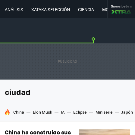
Suscríbete a
ANÁLISIS
XATAKA SELECCIÓN
CIENCIA
MOVILIDAD
ciudad
HOY SE HABLA DE
China
Elon Musk
IA
Eclipse
Miniserie
Japón
China ha construido sus