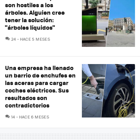
son hostiles a los
árboles. Alguien cree
tener la solución:
"árboles líquidos"
COMENTARIOS
24
HACE 5 MESES
Una empresa ha llenado
un barrio de enchufes en
las aceras para cargar
coches eléctricos. Sus
resultados son
contradictorios
COMENTARIOS
14
HACE 6 MESES