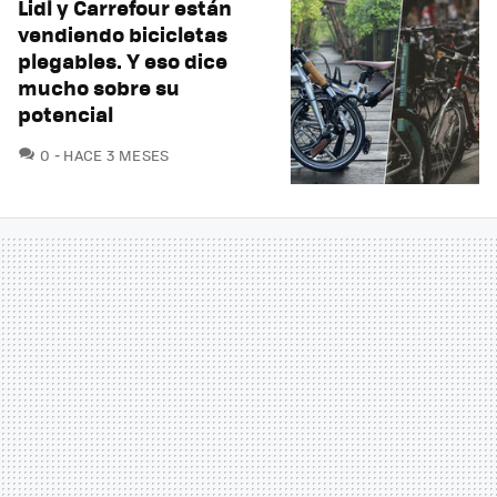
Lidl y Carrefour están
vendiendo bicicletas
plegables. Y eso dice
mucho sobre su
potencial
COMENTARIOS
0
HACE 3 MESES