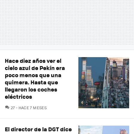
Hace diez años ver el
cielo azul de Pekín era
poco menos que una
quimera. Hasta que
llegaron los coches
eléctricos
COMENTARIOS
27
HACE 7 MESES
El director de la DGT dice