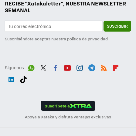
RECIBE "Xatakaletter", NUESTRA NEWSLETTER
SEMANAL
SUSCRIBIR
Suscribiéndote aceptas nuestra
política de privacidad
Síguenos
Wh
Twit
Fac
You
Inst
Tele
RSS
Flip
ats
ter
ebo
tub
agr
gra
boa
Link
Tikt
App
ok
e
am
m
rd
edI
ok
Suscríbete a
n
Apoya a Xataka y disfruta ventajas exclusivas