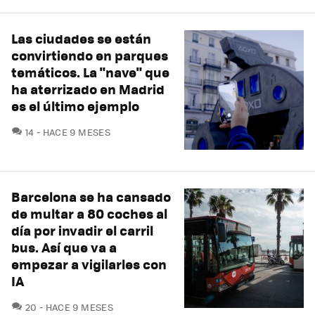
Las ciudades se están
convirtiendo en parques
temáticos. La "nave" que
ha aterrizado en Madrid
es el último ejemplo
COMENTARIOS
14
HACE 9 MESES
Barcelona se ha cansado
de multar a 80 coches al
día por invadir el carril
bus. Así que va a
empezar a vigilarles con
IA
COMENTARIOS
20
HACE 9 MESES