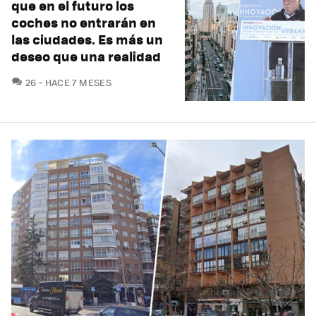
que en el futuro los
coches no entrarán en
las ciudades. Es más un
deseo que una realidad
COMENTARIOS
26
HACE 7 MESES