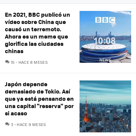
En 2021, BBC publicó un
vídeo sobre China que
causó un terremoto.
Ahora es un meme que
glorifica las ciudades
chinas
COMENTARIOS
15
HACE 8 MESES
Japón depende
demasiado de Tokio. Así
que ya está pensando en
una capital "reserva" por
si acaso
COMENTARIOS
3
HACE 9 MESES