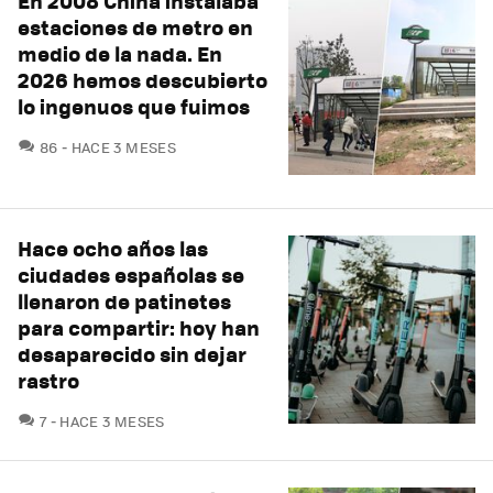
En 2008 China instalaba
estaciones de metro en
medio de la nada. En
2026 hemos descubierto
lo ingenuos que fuimos
COMENTARIOS
86
HACE 3 MESES
Hace ocho años las
ciudades españolas se
llenaron de patinetes
para compartir: hoy han
desaparecido sin dejar
rastro
COMENTARIOS
7
HACE 3 MESES