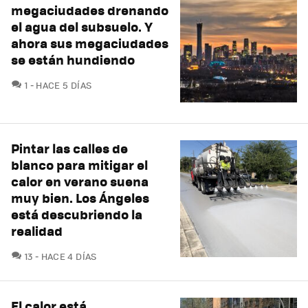
megaciudades drenando
el agua del subsuelo. Y
ahora sus megaciudades
se están hundiendo
COMENTARIOS
1
HACE 5 DÍAS
Pintar las calles de
blanco para mitigar el
calor en verano suena
muy bien. Los Ángeles
está descubriendo la
realidad
COMENTARIOS
13
HACE 4 DÍAS
El calor está