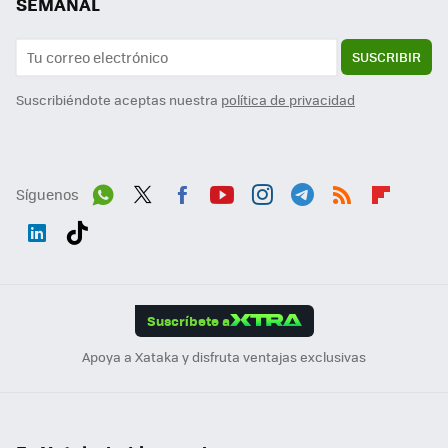
SEMANAL
SUSCRIBIR
Suscribiéndote aceptas nuestra
política de privacidad
Síguenos
Wh
Twit
Fac
You
Inst
Tele
RSS
Flip
ats
ter
ebo
tub
agr
gra
boa
Link
Tikt
App
ok
e
am
m
rd
edI
ok
Suscríbete a
n
Apoya a Xataka y disfruta ventajas exclusivas