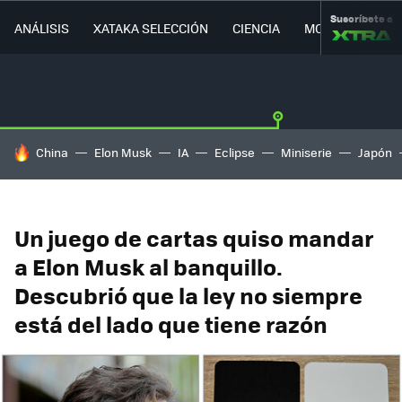
Suscríbete a
ANÁLISIS
XATAKA SELECCIÓN
CIENCIA
MOVILIDAD
HOY SE HABLA DE
China
Elon Musk
IA
Eclipse
Miniserie
Japón
Un juego de cartas quiso mandar
a Elon Musk al banquillo.
Descubrió que la ley no siempre
está del lado que tiene razón