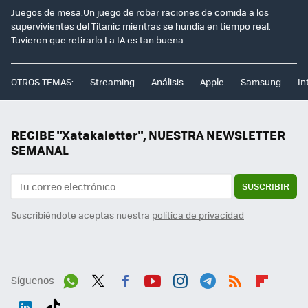
Juegos de mesa:Un juego de robar raciones de comida a los
supervivientes del Titanic mientras se hundía en tiempo real.
Tuvieron que retirarlo.La IA es tan buena...
OTROS TEMAS:
Streaming
Análisis
Apple
Samsung
In
RECIBE "Xatakaletter", NUESTRA NEWSLETTER
SEMANAL
SUSCRIBIR
Suscribiéndote aceptas nuestra
política de privacidad
Síguenos
Wh
Twit
Fac
You
Inst
Tele
RSS
Flip