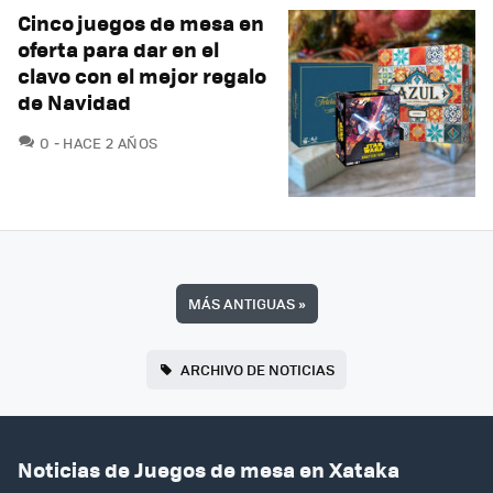
Cinco juegos de mesa en
oferta para dar en el
clavo con el mejor regalo
de Navidad
COMENTARIOS
0
HACE 2 AÑOS
MÁS ANTIGUAS
»
ARCHIVO DE NOTICIAS
Noticias de Juegos de mesa en Xataka