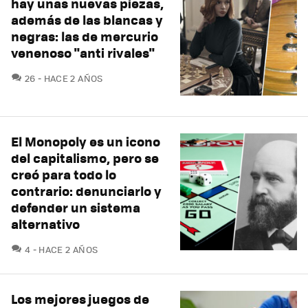
hay unas nuevas piezas,
además de las blancas y
negras: las de mercurio
venenoso "anti rivales"
COMENTARIOS
26
HACE 2 AÑOS
El Monopoly es un icono
del capitalismo, pero se
creó para todo lo
contrario: denunciarlo y
defender un sistema
alternativo
COMENTARIOS
4
HACE 2 AÑOS
Los mejores juegos de