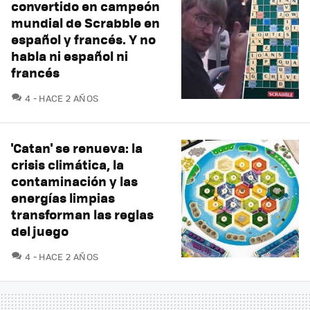
convertido en campeón
mundial de Scrabble en
español y francés. Y no
habla ni español ni
francés
COMENTARIOS
4
HACE 2 AÑOS
'Catan' se renueva: la
crisis climática, la
contaminación y las
energías limpias
transforman las reglas
del juego
COMENTARIOS
4
HACE 2 AÑOS