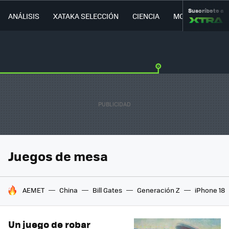
Suscríbete a
ANÁLISIS
XATAKA SELECCIÓN
CIENCIA
MOVILIDAD
Juegos de mesa
HOY SE HABLA DE
AEMET
China
Bill Gates
Generación Z
iPhone 18
Un juego de robar