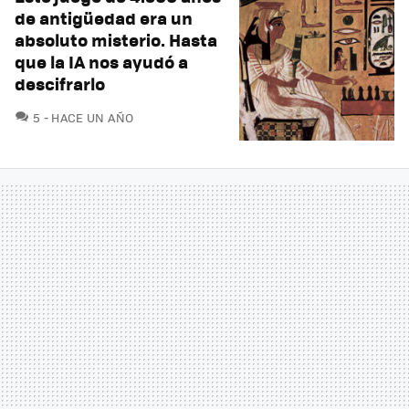
de antigüedad era un
absoluto misterio. Hasta
que la IA nos ayudó a
descifrarlo
COMENTARIOS
5
HACE UN AÑO