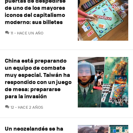
puertas de despedirse
de uno de los mayores
iconos del capitalismo
moderno: sus billetes
COMENTARIOS
11
HACE UN AÑO
China está preparando
un equipo de combate
muy especial. Taiwán ha
respondido con un juego
de mesa: prepararse
para la invasión
COMENTARIOS
12
HACE 2 AÑOS
Un neozelandés se ha