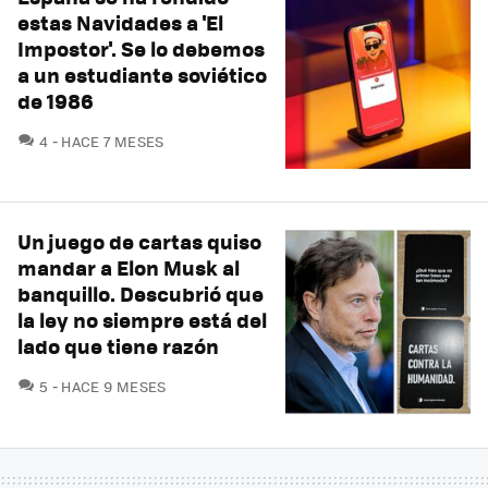
estas Navidades a 'El
Impostor'. Se lo debemos
a un estudiante soviético
de 1986
COMENTARIOS
4
HACE 7 MESES
Un juego de cartas quiso
mandar a Elon Musk al
banquillo. Descubrió que
la ley no siempre está del
lado que tiene razón
COMENTARIOS
5
HACE 9 MESES