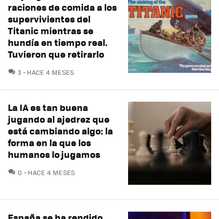
raciones de comida a los
supervivientes del
Titanic mientras se
hundía en tiempo real.
Tuvieron que retirarlo
COMENTARIOS
3
HACE 4 MESES
La IA es tan buena
jugando al ajedrez que
está cambiando algo: la
forma en la que los
humanos lo jugamos
COMENTARIOS
0
HACE 4 MESES
España se ha rendido