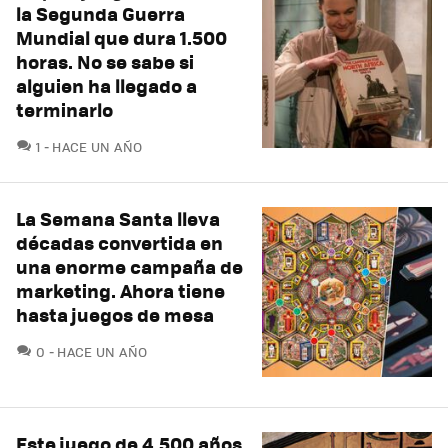
la Segunda Guerra
Mundial que dura 1.500
horas. No se sabe si
alguien ha llegado a
terminarlo
COMENTARIOS
1
HACE UN AÑO
La Semana Santa lleva
décadas convertida en
una enorme campaña de
marketing. Ahora tiene
hasta juegos de mesa
COMENTARIOS
0
HACE UN AÑO
Este juego de 4.500 años