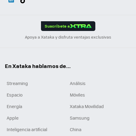
ats
ter
ebo
tub
agr
gra
boa
Link
Tikt
App
ok
e
am
m
rd
edI
ok
Suscríbete a
n
Apoya a Xataka y disfruta ventajas exclusivas
En Xataka hablamos de...
Streaming
Análisis
Espacio
Móviles
Energía
Xataka Movilidad
Apple
Samsung
Inteligencia artificial
China