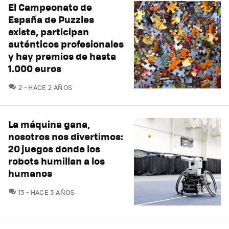
El Campeonato de
España de Puzzles
existe, participan
auténticos profesionales
y hay premios de hasta
1.000 euros
COMENTARIOS
2
HACE 2 AÑOS
La máquina gana,
nosotros nos divertimos:
20 juegos donde los
robots humillan a los
humanos
COMENTARIOS
13
HACE 3 AÑOS