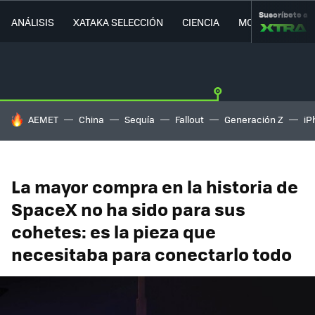
Suscríbete a
ANÁLISIS
XATAKA SELECCIÓN
CIENCIA
MOVILIDAD
HOY SE HABLA DE
AEMET
China
Sequía
Fallout
Generación Z
iP
La mayor compra en la historia de
SpaceX no ha sido para sus
cohetes: es la pieza que
necesitaba para conectarlo todo