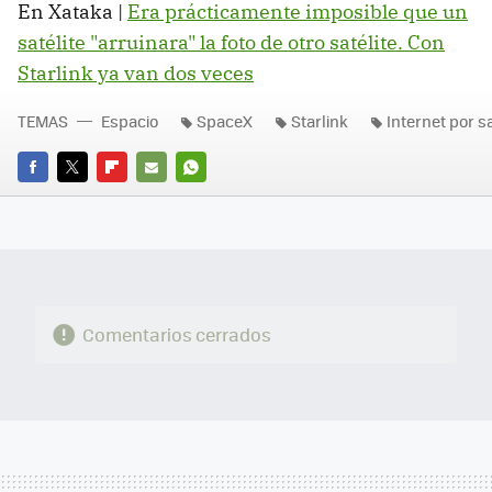
En Xataka |
Era prácticamente imposible que un
satélite "arruinara" la foto de otro satélite. Con
Starlink ya van dos veces
TEMAS
Espacio
SpaceX
Starlink
Internet por sa
FACEBOOK
TWITTER
FLIPBOARD
E-
WHATSAPP
MAIL
Comentarios cerrados