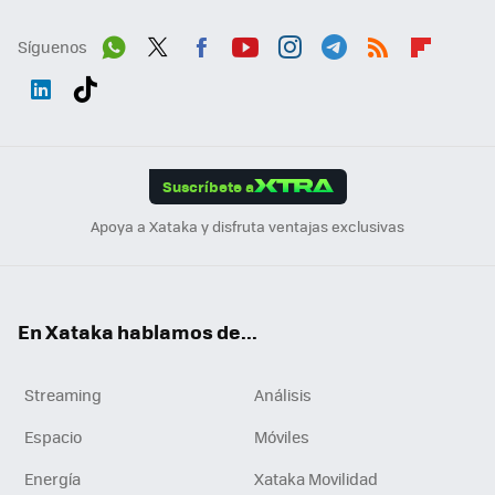
Síguenos
Wh
Twit
Fac
You
Inst
Tele
RSS
Flip
ats
ter
ebo
tub
agr
gra
boa
Link
Tikt
App
ok
e
am
m
rd
edI
ok
Suscríbete a
n
Apoya a Xataka y disfruta ventajas exclusivas
En Xataka hablamos de...
Streaming
Análisis
Espacio
Móviles
Energía
Xataka Movilidad