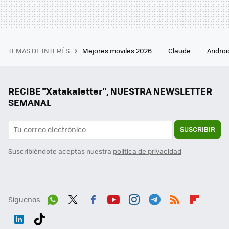
TEMAS DE INTERÉS
Mejores moviles 2026
Claude
Androi
RECIBE "Xatakaletter", NUESTRA NEWSLETTER
SEMANAL
SUSCRIBIR
Suscribiéndote aceptas nuestra
política de privacidad
Síguenos
Wh
Twit
Fac
You
Inst
Tele
RSS
Flip