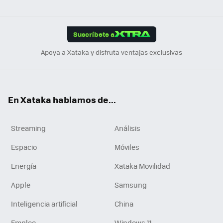
ats
ter
ebo
tub
agr
gra
boa
Link
Tikt
App
ok
e
am
m
rd
edI
ok
Suscríbete a
n
Apoya a Xataka y disfruta ventajas exclusivas
En Xataka hablamos de...
Streaming
Análisis
Espacio
Móviles
Energía
Xataka Movilidad
Apple
Samsung
Inteligencia artificial
China
Empleo
Windows 11