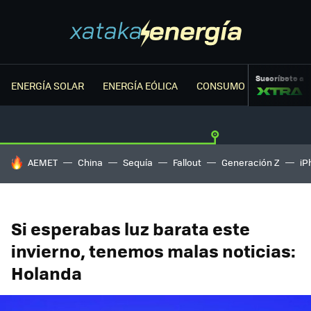
Suscríbete a
ENERGÍA SOLAR
ENERGÍA EÓLICA
CONSUMO ENERGÉTICO
HOY SE HABLA DE
AEMET
China
Sequía
Fallout
Generación Z
iP
Si esperabas luz barata este
invierno, tenemos malas noticias:
Holanda