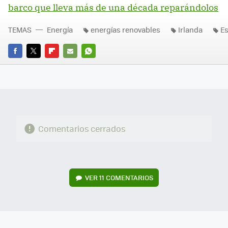
barco que lleva más de una década reparándolos
TEMAS
Energía
energías renovables
Irlanda
E
FACEBOOK
TWITTER
FLIPBOARD
E-
WHATSAPP
MAIL
Comentarios cerrados
VER
11 COMENTARIOS