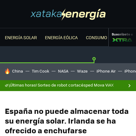
Suscríbete a
ENERGÍA SOLAR
ENERGÍA EÓLICA
CONSUMO ENERGÉTICO
HOY SE HABLA DE
China
Tim Cook
NASA
Waze
iPhone Air
iPhone
🌿¡Últimas horas! Sorteo de robot cortacésped Mova ViAX
España no puede almacenar toda
su energía solar. Irlanda se ha
ofrecido a enchufarse