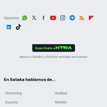
Síguenos
Wh
Twit
Fac
You
Inst
Tele
RSS
Flip
ats
ter
ebo
tub
agr
gra
boa
Link
Tikt
App
ok
e
am
m
rd
edI
ok
Suscríbete a
n
Apoya a Xataka y disfruta ventajas exclusivas
En Xataka hablamos de...
Streaming
Análisis
Espacio
Móviles