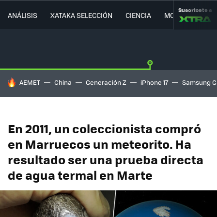
Suscríbete a
ANÁLISIS
XATAKA SELECCIÓN
CIENCIA
MOVILIDAD
HOY SE HABLA DE
AEMET
China
Generación Z
iPhone 17
Samsung G
En 2011, un coleccionista compró
en Marruecos un meteorito. Ha
resultado ser una prueba directa
de agua termal en Marte