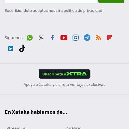
Suscribiéndote aceptas nuestra
política de privacidad
Síguenos
Wh
Twit
Fac
You
Inst
Tele
RSS
Flip
ats
ter
ebo
tub
agr
gra
boa
Link
Tikt
App
ok
e
am
m
rd
edI
ok
Suscríbete a
n
Apoya a Xataka y disfruta ventajas exclusivas
En Xataka hablamos de...
Streaming
Análisis