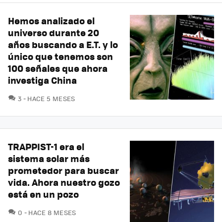
Hemos analizado el
universo durante 20
años buscando a E.T. y lo
único que tenemos son
100 señales que ahora
investiga China
COMENTARIOS
3
HACE 5 MESES
TRAPPIST-1 era el
sistema solar más
prometedor para buscar
vida. Ahora nuestro gozo
está en un pozo
COMENTARIOS
0
HACE 8 MESES