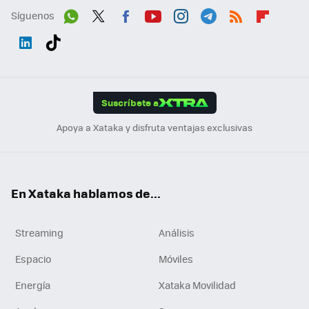
Síguenos
Wh
Twit
Fac
You
Inst
Tele
RSS
Flip
ats
ter
ebo
tub
agr
gra
boa
Link
Tikt
App
ok
e
am
m
rd
edI
ok
Suscríbete a
n
Apoya a Xataka y disfruta ventajas exclusivas
En Xataka hablamos de...
Streaming
Análisis
Espacio
Móviles
Energía
Xataka Movilidad