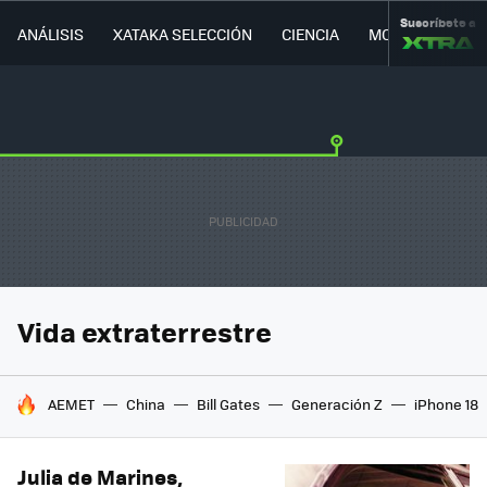
Suscríbete a
ANÁLISIS
XATAKA SELECCIÓN
CIENCIA
MOVILIDAD
Vida extraterrestre
HOY SE HABLA DE
AEMET
China
Bill Gates
Generación Z
iPhone 18
Julia de Marines,