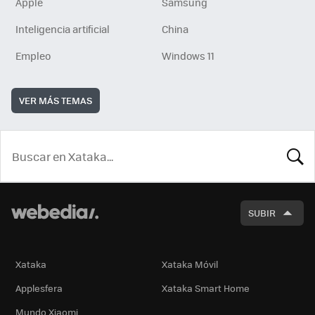
Apple
Samsung
Inteligencia artificial
China
Empleo
Windows 11
VER MÁS TEMAS
BUSCA
SUBIR
Xataka
Xataka Móvil
Applesfera
Xataka Smart Home
Mundo Xiaomi