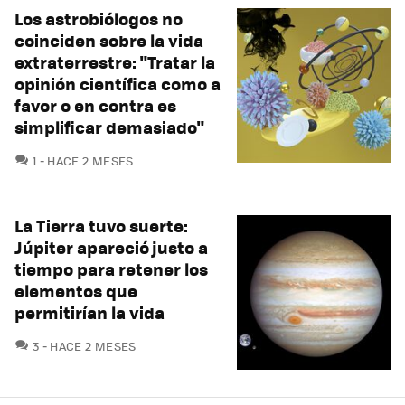
Los astrobiólogos no
coinciden sobre la vida
extraterrestre: "Tratar la
opinión científica como a
favor o en contra es
simplificar demasiado"
COMENTARIOS
1
HACE 2 MESES
La Tierra tuvo suerte:
Júpiter apareció justo a
tiempo para retener los
elementos que
permitirían la vida
COMENTARIOS
3
HACE 2 MESES