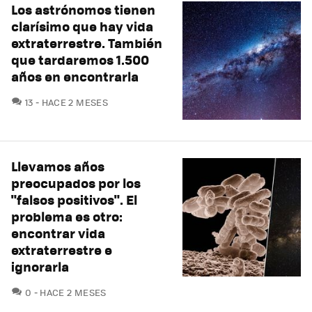
Los astrónomos tienen
clarísimo que hay vida
extraterrestre. También
que tardaremos 1.500
años en encontrarla
COMENTARIOS
13
HACE 2 MESES
Llevamos años
preocupados por los
"falsos positivos". El
problema es otro:
encontrar vida
extraterrestre e
ignorarla
COMENTARIOS
0
HACE 2 MESES