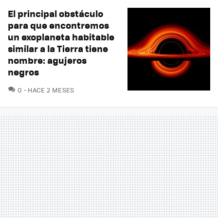
El principal obstáculo
para que encontremos
un exoplaneta habitable
similar a la Tierra tiene
nombre: agujeros
negros
COMENTARIOS
0
HACE 2 MESES