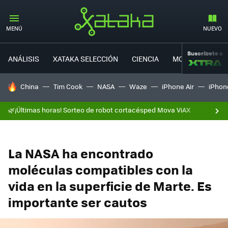
MENÚ
NUEVO
Suscríbete a
ANÁLISIS
XATAKA SELECCIÓN
CIENCIA
MOVILIDAD
HOY SE HABLA DE
China
Tim Cook
NASA
Waze
iPhone Air
iPhone
🌿¡Últimas horas! Sorteo de robot cortacésped Mova ViAX
La NASA ha encontrado
moléculas compatibles con la
vida en la superficie de Marte. Es
importante ser cautos