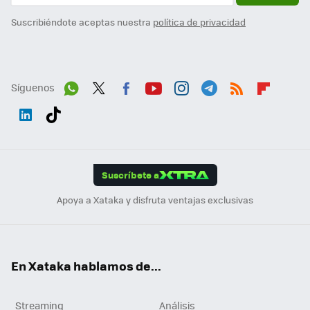
Suscribiéndote aceptas nuestra
política de privacidad
Síguenos
Wh
Twit
Fac
You
Inst
Tele
RSS
Flip
ats
ter
ebo
tub
agr
gra
boa
Link
Tikt
App
ok
e
am
m
rd
edI
ok
Suscríbete a
n
Apoya a Xataka y disfruta ventajas exclusivas
En Xataka hablamos de...
Streaming
Análisis