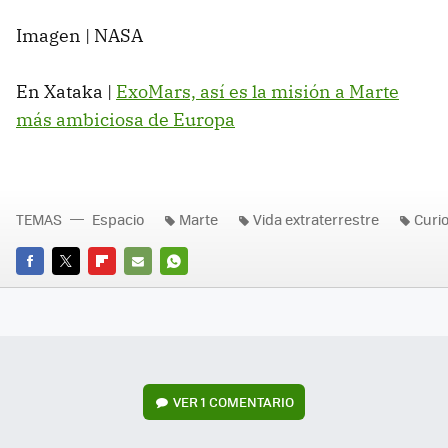
Imagen | NASA
En Xataka |
ExoMars, así es la misión a Marte
más ambiciosa de Europa
TEMAS
Espacio
Marte
Vida extraterrestre
Curio
FACEBOOK
TWITTER
FLIPBOARD
E-
WHATSAPP
MAIL
VER
1 COMENTARIO