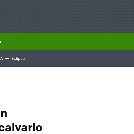
IA
Eclipse
ón
calvario