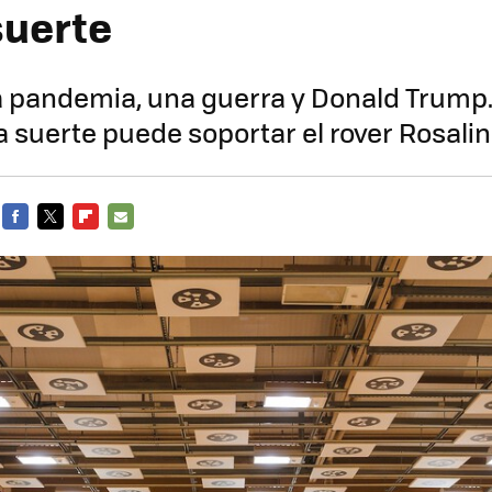
suerte
a pandemia, una guerra y Donald Trump
 suerte puede soportar el rover Rosalin
FACEBOOK
TWITTER
FLIPBOARD
E-
MAIL