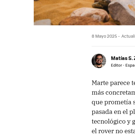
8 Mayo 2025
Actuali
Matías S. 
Editor - Espa
Marte parece t
más concretam
que prometía s
pasada en el p
tecnológico y g
el rover no est