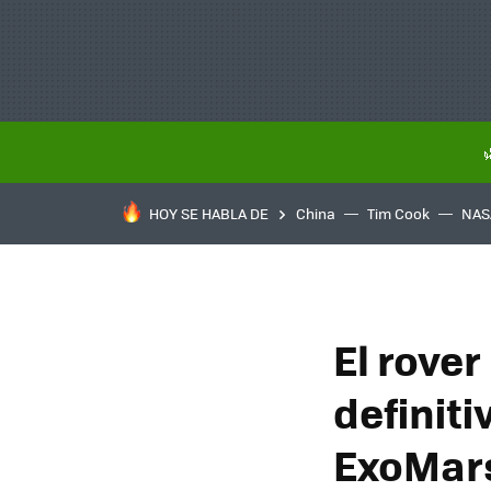
HOY SE HABLA DE
China
Tim Cook
NAS
El rove
definit
ExoMars