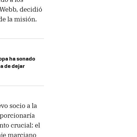
 Webb, decidió
de la misión.
ropa ha sonado
a de dejar
vo socio a la
oporcionaría
to crucial: el
aje marciano