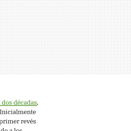
 dos décadas
,
 Inicialmente
 primer revés
do a los