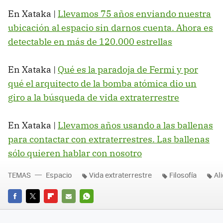
En Xataka |
Llevamos 75 años enviando nuestra
ubicación al espacio sin darnos cuenta. Ahora es
detectable en más de 120.000 estrellas
En Xataka |
Qué es la paradoja de Fermi y por
qué el arquitecto de la bomba atómica dio un
giro a la búsqueda de vida extraterrestre
En Xataka |
Llevamos años usando a las ballenas
para contactar con extraterrestres. Las ballenas
sólo quieren hablar con nosotro
TEMAS
Espacio
Vida extraterrestre
Filosofía
Al
FACEBOOK
TWITTER
FLIPBOARD
E-
WHATSAPP