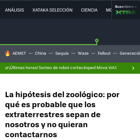
Suscríbete a
ANÁLISIS
XATAKA SELECCIÓN
CIENCIA
MOVILIDAD
HOY SE HABLA DE
AEMET
China
Sequía
Waze
Fallout
Generació
🌿¡Últimas horas! Sorteo de robot cortacésped Mova ViAX
La hipótesis del zoológico: por
qué es probable que los
extraterrestres sepan de
nosotros y no quieran
contactarnos