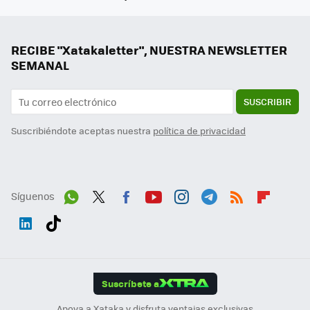
RECIBE "Xatakaletter", NUESTRA NEWSLETTER
SEMANAL
SUSCRIBIR
Suscribiéndote aceptas nuestra
política de privacidad
Síguenos
Wh
Twit
Fac
You
Inst
Tele
RSS
Flip
ats
ter
ebo
tub
agr
gra
boa
Link
Tikt
App
ok
e
am
m
rd
edI
ok
Suscríbete a
n
Apoya a Xataka y disfruta ventajas exclusivas