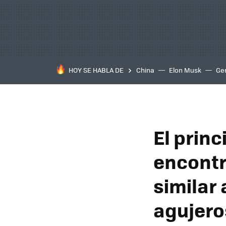
HOY SE HABLA DE
China
Elon Musk
Ge
El prin
encontr
similar 
agujero