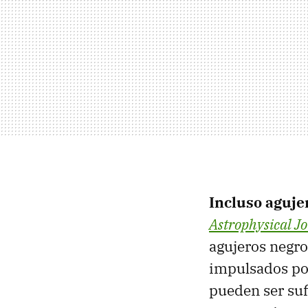
Incluso aguje
Astrophysical J
agujeros negr
impulsados por
pueden ser suf