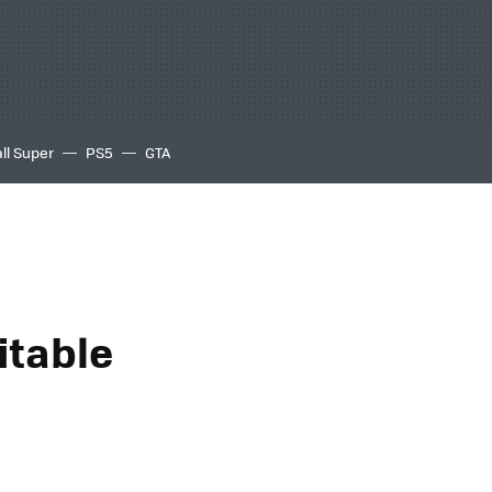
ll Super
PS5
GTA
itable