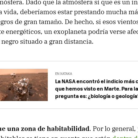
mósfera. Dado que la atmósfera sí que es un i
la vida, deberíamos estar prestando mucha má
egros de gran tamaño. De hecho, si esos viento
e energéticos, un exoplaneta podría verse afe
 negro situado a gran distancia.
EN XATAKA
La NASA encontró el indicio más c
que hemos visto en Marte. Para la
pregunta es: ¿biología o geología
e una zona de habitabilidad
. Por lo general