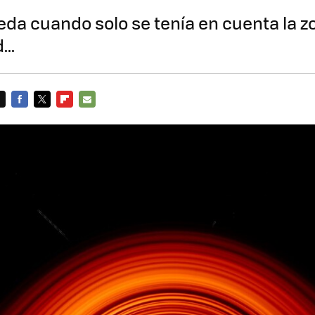
eda cuando solo se tenía en cuenta la z
...
FACEBOOK
TWITTER
FLIPBOARD
E-
MAIL