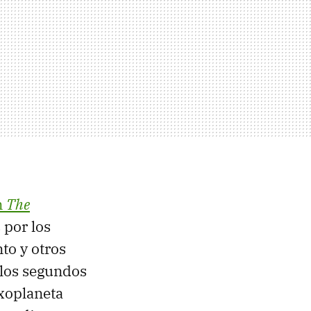
n
The
 por los
o y otros
 los segundos
xoplaneta