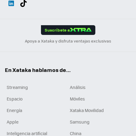
Wh
Twit
Fac
You
Inst
Tele
RSS
Flip
ats
ter
ebo
tub
agr
gra
boa
Link
Tikt
App
ok
e
am
m
rd
edI
ok
Suscríbete a
n
Apoya a Xataka y disfruta ventajas exclusivas
En Xataka hablamos de...
Streaming
Análisis
Espacio
Móviles
Energía
Xataka Movilidad
Apple
Samsung
Inteligencia artificial
China