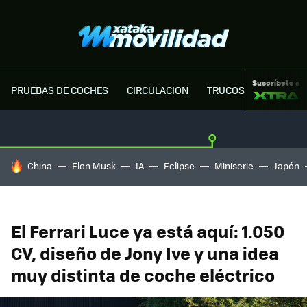
Suscríbete a
PRUEBAS DE COCHES
CIRCULACION
TRUCOS MOTOR
HOY SE HABLA DE
China
Elon Musk
IA
Eclipse
Miniserie
Japón
El Ferrari Luce ya está aquí: 1.050
CV, diseño de Jony Ive y una idea
muy distinta de coche eléctrico