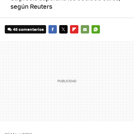
según Reuters
45 comentarios
FACEBOOK
TWITTER
FLIPBOARD
E-
WHATSAPP
MAIL