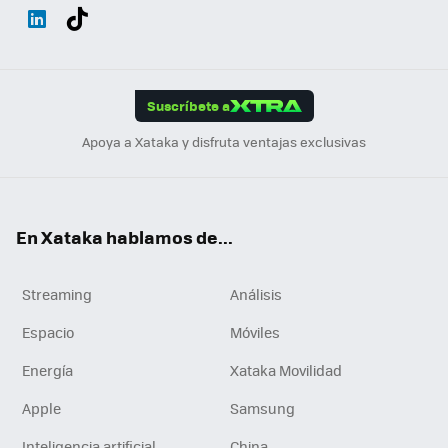
Wh
Twit
Fac
You
Inst
Tele
RSS
Flip
ats
ter
ebo
tub
agr
gra
boa
Link
Tikt
App
ok
e
am
m
rd
edI
ok
Suscríbete a
n
Apoya a Xataka y disfruta ventajas exclusivas
En Xataka hablamos de...
Streaming
Análisis
Espacio
Móviles
Energía
Xataka Movilidad
Apple
Samsung
Inteligencia artificial
China