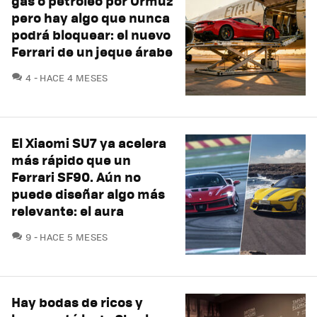
gas o petróleo por Ormuz
pero hay algo que nunca
podrá bloquear: el nuevo
Ferrari de un jeque árabe
COMENTARIOS
4
HACE 4 MESES
El Xiaomi SU7 ya acelera
más rápido que un
Ferrari SF90. Aún no
puede diseñar algo más
relevante: el aura
COMENTARIOS
9
HACE 5 MESES
Hay bodas de ricos y