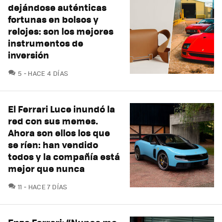
dejándose auténticas
fortunas en bolsos y
relojes: son los mejores
instrumentos de
inversión
COMENTARIOS
5
HACE 4 DÍAS
El Ferrari Luce inundó la
red con sus memes.
Ahora son ellos los que
se ríen: han vendido
todos y la compañía está
mejor que nunca
COMENTARIOS
11
HACE 7 DÍAS