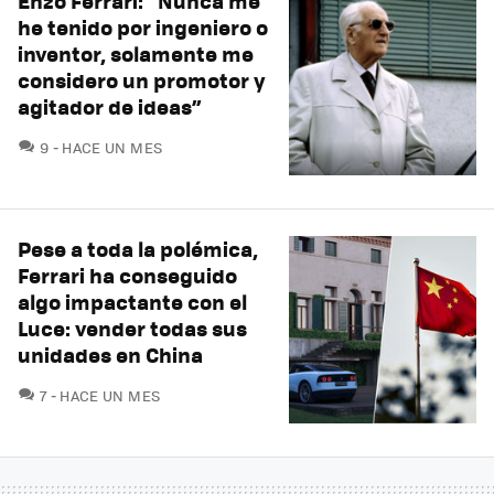
Enzo Ferrari: “Nunca me
he tenido por ingeniero o
inventor, solamente me
considero un promotor y
agitador de ideas”
COMENTARIOS
9
HACE UN MES
Pese a toda la polémica,
Ferrari ha conseguido
algo impactante con el
Luce: vender todas sus
unidades en China
COMENTARIOS
7
HACE UN MES