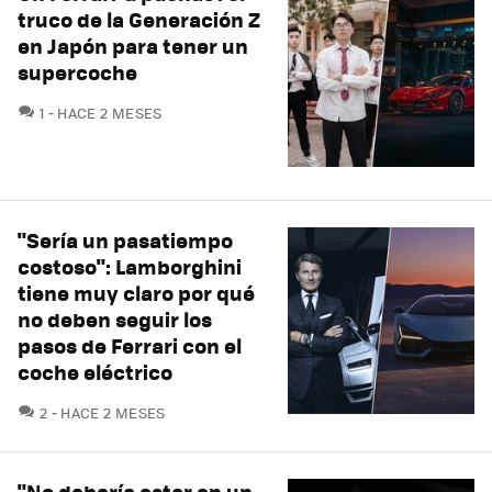
truco de la Generación Z
en Japón para tener un
supercoche
COMENTARIOS
1
HACE 2 MESES
"Sería un pasatiempo
costoso": Lamborghini
tiene muy claro por qué
no deben seguir los
pasos de Ferrari con el
coche eléctrico
COMENTARIOS
2
HACE 2 MESES
"No debería estar en un