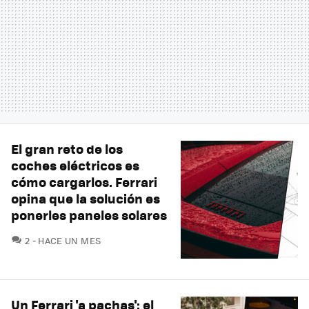
El gran reto de los
coches eléctricos es
cómo cargarlos. Ferrari
opina que la solución es
ponerles paneles solares
COMENTARIOS
2
HACE UN MES
Un Ferrari 'a pachas': el