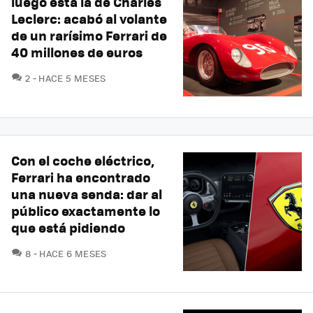
luego está la de Charles
Leclerc: acabó al volante
de un rarísimo Ferrari de
40 millones de euros
COMENTARIOS
2
HACE 5 MESES
Con el coche eléctrico,
Ferrari ha encontrado
una nueva senda: dar al
público exactamente lo
que está pidiendo
COMENTARIOS
8
HACE 6 MESES