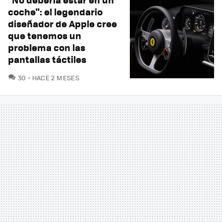
coche": el legendario
diseñador de Apple cree
que tenemos un
problema con las
pantallas táctiles
COMENTARIOS
30
HACE 2 MESES