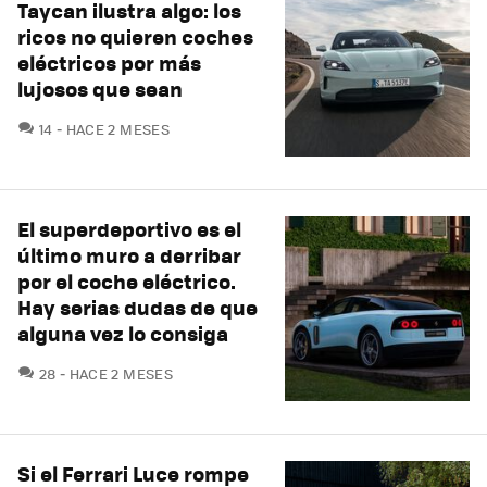
Taycan ilustra algo: los
ricos no quieren coches
eléctricos por más
lujosos que sean
COMENTARIOS
14
HACE 2 MESES
El superdeportivo es el
último muro a derribar
por el coche eléctrico.
Hay serias dudas de que
alguna vez lo consiga
COMENTARIOS
28
HACE 2 MESES
Si el Ferrari Luce rompe