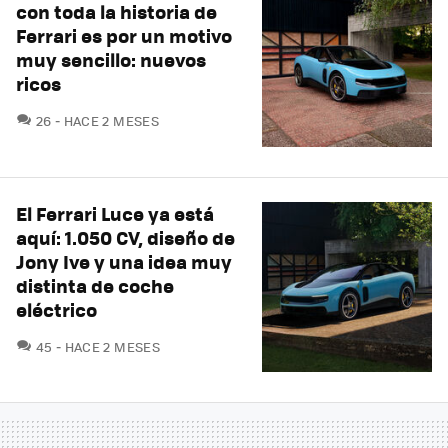
con toda la historia de
Ferrari es por un motivo
muy sencillo: nuevos
ricos
COMENTARIOS
26
HACE 2 MESES
El Ferrari Luce ya está
aquí: 1.050 CV, diseño de
Jony Ive y una idea muy
distinta de coche
eléctrico
COMENTARIOS
45
HACE 2 MESES