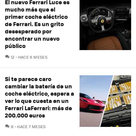
El nuevo Ferrari Luce es
mucho más que el
primer coche eléctrico
de Ferrari. Es un grito
desesperado por
encontrar un nuevo
público
COMENTARIOS
12
HACE 6 MESES
Si te parece caro
cambiar la batería de un
coche eléctrico, espera a
ver lo que cuesta en un
Ferrari LaFerrari: más de
200.000 euros
COMENTARIOS
6
HACE 7 MESES