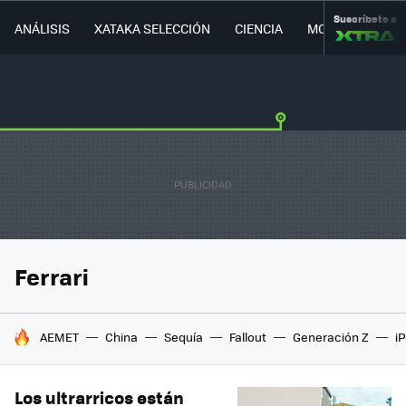
Suscríbete a
ANÁLISIS
XATAKA SELECCIÓN
CIENCIA
MOVILIDAD
Ferrari
HOY SE HABLA DE
AEMET
China
Sequía
Fallout
Generación Z
i
Los ultrarricos están