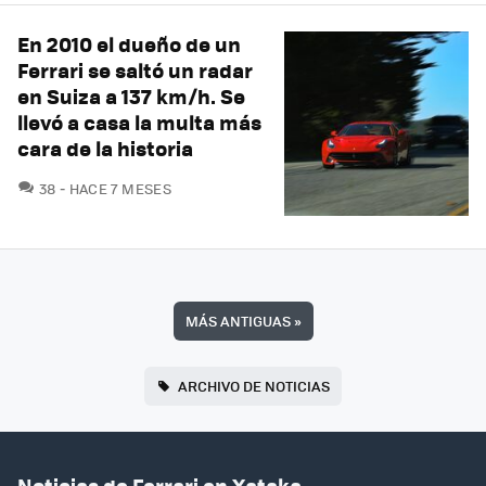
En 2010 el dueño de un
Ferrari se saltó un radar
en Suiza a 137 km/h. Se
llevó a casa la multa más
cara de la historia
COMENTARIOS
38
HACE 7 MESES
MÁS ANTIGUAS
»
ARCHIVO DE NOTICIAS
Noticias de Ferrari en Xataka