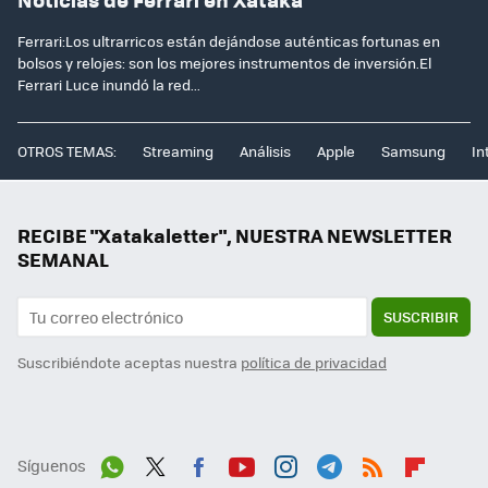
Ferrari:Los ultrarricos están dejándose auténticas fortunas en
bolsos y relojes: son los mejores instrumentos de inversión.El
Ferrari Luce inundó la red...
OTROS TEMAS:
Streaming
Análisis
Apple
Samsung
In
RECIBE "Xatakaletter", NUESTRA NEWSLETTER
SEMANAL
SUSCRIBIR
Suscribiéndote aceptas nuestra
política de privacidad
Síguenos