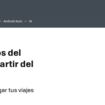
Android Auto
IA
os del
rtir del
ar tus viajes