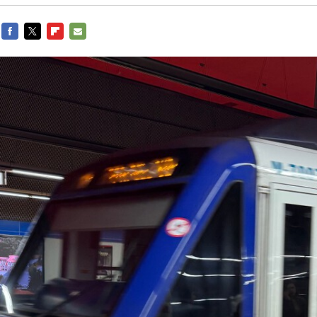
FACEBOOK
TWITTER
FLIPBOARD
E-
MAIL