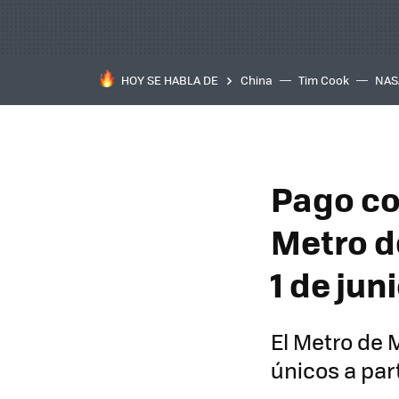
HOY SE HABLA DE
China
Tim Cook
NAS
Pago con
Metro d
1 de jun
El Metro de 
únicos a part