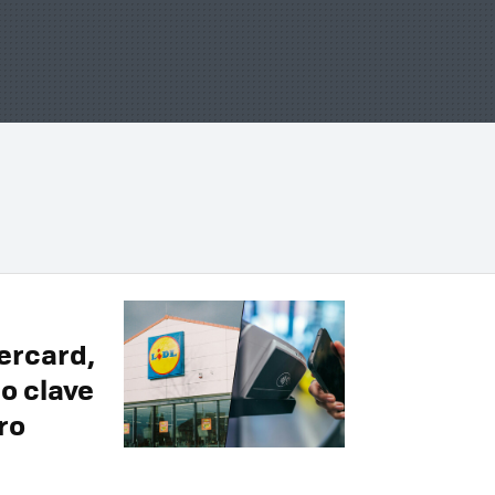
ercard,
so clave
ro