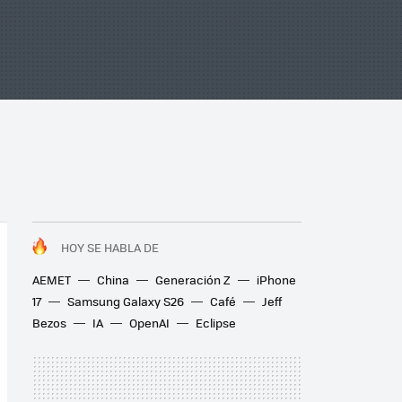
HOY SE HABLA DE
AEMET
China
Generación Z
iPhone
17
Samsung Galaxy S26
Café
Jeff
Bezos
IA
OpenAI
Eclipse