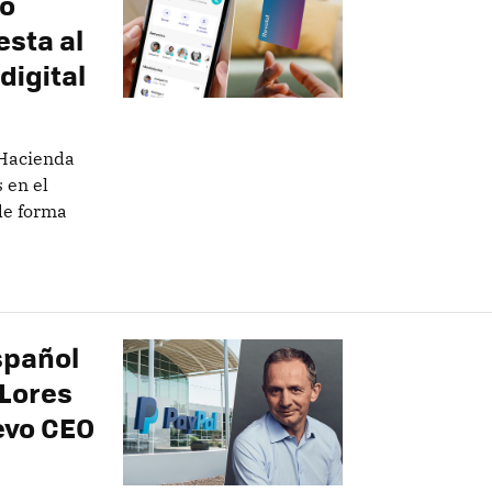
no
esta al
digital
 Hacienda
 en el
 de forma
spañol
 Lores
evo CEO