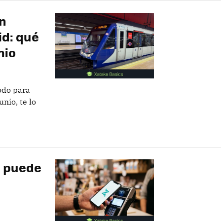
en
id: qué
nio
odo para
unio, te lo
e puede