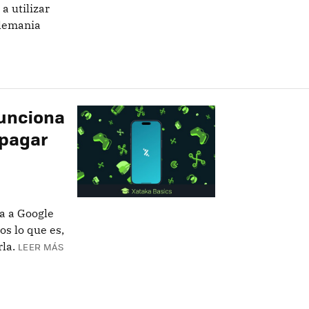
 utilizar
Alemania
funciona
 pagar
la a Google
os lo que es,
la.
LEER MÁS