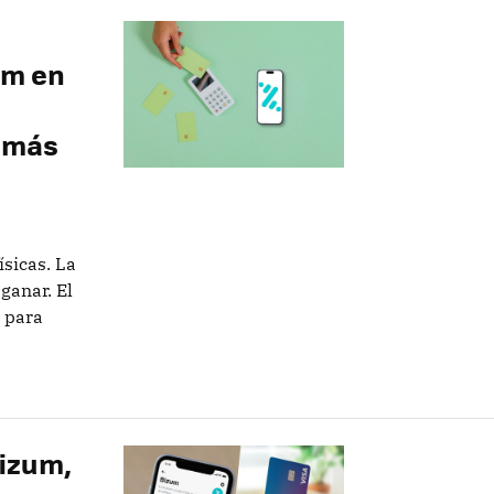
um en
o más
ísicas. La
ganar. El
 para
Bizum,