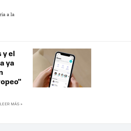
ia a la
 y el
a ya
n
ropeo"
LEER MÁS »