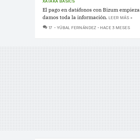
XATAKA BASICS
El pago en datáfonos con Bizum empieza a
damos toda la información.
LEER MÁS »
COMENTARIOS
17
YÚBAL FERNÁNDEZ
HACE 3 MESES