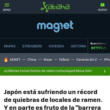
MENÚ
NUEVO
Suscríbete a
MAPAS
STREAMERS
VIVIENDA
HISTORIA
HOY SE HABLA DE
AEMET
China
Waze
Fallout
Generación Z
iPh
🌿¡Últimas horas! Sorteo de robot cortacésped Mova ViAX
Japón está sufriendo un récord
de quiebras de locales de ramen.
Y en parte es fruto de la "barrera