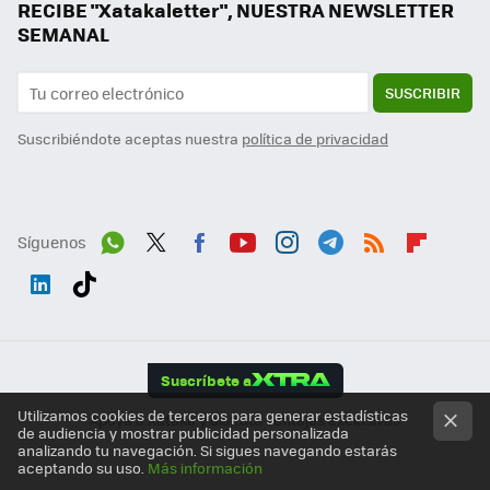
RECIBE "Xatakaletter", NUESTRA NEWSLETTER
SEMANAL
SUSCRIBIR
Suscribiéndote aceptas nuestra
política de privacidad
Síguenos
Wh
Twit
Fac
You
Inst
Tele
RSS
Flip
ats
ter
ebo
tub
agr
gra
boa
Link
Tikt
App
ok
e
am
m
rd
edI
ok
Suscríbete a
n
Utilizamos cookies de terceros para generar estadísticas
Apoya a Xataka y disfruta ventajas exclusivas
de audiencia y mostrar publicidad personalizada
analizando tu navegación. Si sigues navegando estarás
aceptando su uso.
Más información