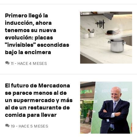
Primero llegó la
inducción, ahora
tenemos su nueva
evolución: placas
"invisibles" escondidas
bajo la encimera
COMENTARIOS
11
HACE 4 MESES
El futuro de Mercadona
se parece menos al de
un supermercado y más
al de un restaurante de
comida para llevar
COMENTARIOS
19
HACE 5 MESES