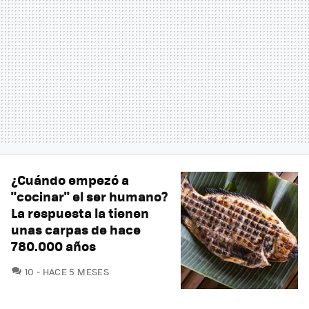
¿Cuándo empezó a
"cocinar" el ser humano?
La respuesta la tienen
unas carpas de hace
780.000 años
COMENTARIOS
10
HACE 5 MESES