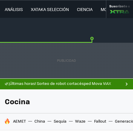
Suscríbete a
ANÁLISIS
XATAKA SELECCIÓN
CIENCIA
MOVILIDAD
🌿¡Últimas horas! Sorteo de robot cortacésped Mova ViAX
Cocina
HOY SE HABLA DE
AEMET
China
Sequía
Waze
Fallout
Generaci