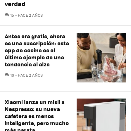
verdad
COMENTARIOS
15
HACE 2 AÑOS
Antes era gratis, ahora
es una suscripción: esta
app de cocina es el
último ejemplo de una
tendencia al alza
COMENTARIOS
16
HACE 2 AÑOS
Xiaomi lanza un misil a
Nespresso: su nueva
cafetera es menos
inteligente, pero mucho
más barata