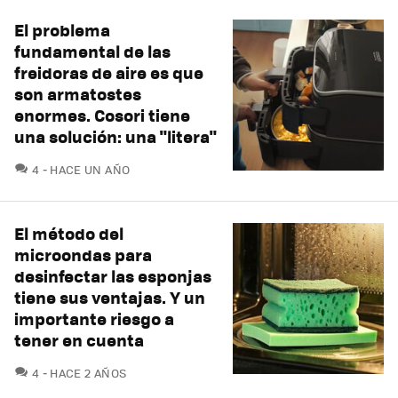
El problema
fundamental de las
freidoras de aire es que
son armatostes
enormes. Cosori tiene
una solución: una "litera"
COMENTARIOS
4
HACE UN AÑO
El método del
microondas para
desinfectar las esponjas
tiene sus ventajas. Y un
importante riesgo a
tener en cuenta
COMENTARIOS
4
HACE 2 AÑOS