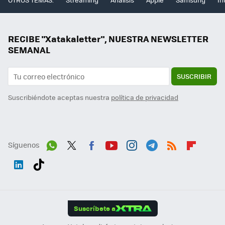
RECIBE "Xatakaletter", NUESTRA NEWSLETTER
SEMANAL
SUSCRIBIR
Suscribiéndote aceptas nuestra
política de privacidad
Síguenos
Wh
Twit
Fac
You
Inst
Tele
RSS
Flip
ats
ter
ebo
tub
agr
gra
boa
Link
Tikt
App
ok
e
am
m
rd
edI
ok
Suscríbete a
n