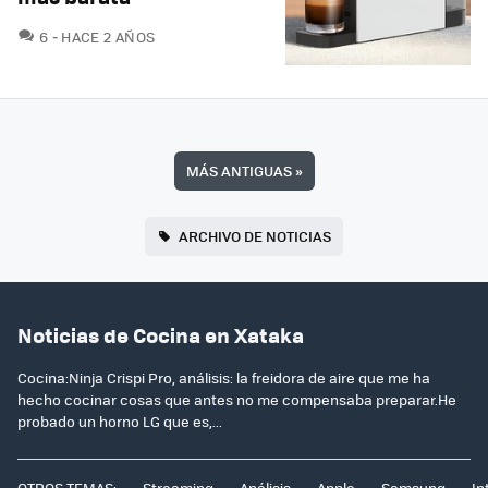
COMENTARIOS
6
HACE 2 AÑOS
MÁS ANTIGUAS
»
ARCHIVO DE NOTICIAS
Noticias de Cocina en Xataka
Cocina:Ninja Crispi Pro, análisis: la freidora de aire que me ha
hecho cocinar cosas que antes no me compensaba preparar.He
probado un horno LG que es,...
OTROS TEMAS:
Streaming
Análisis
Apple
Samsung
In