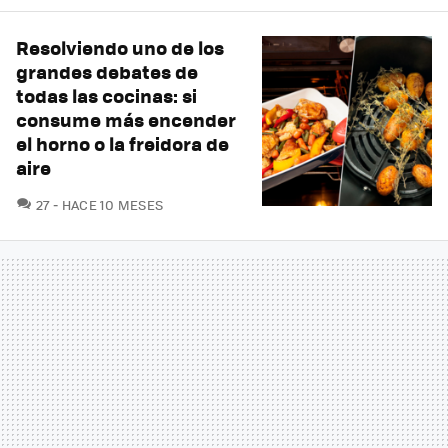
Resolviendo uno de los
grandes debates de
todas las cocinas: si
consume más encender
el horno o la freidora de
aire
COMENTARIOS
27
HACE 10 MESES