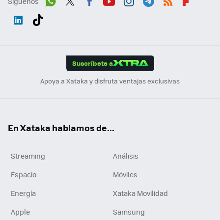
Síguenos
Wh
Twit
Fac
You
Inst
Tele
RSS
Flip
ats
ter
ebo
tub
agr
gra
boa
Link
Tikt
App
ok
e
am
m
rd
edI
ok
Suscríbete a
n
Apoya a Xataka y disfruta ventajas exclusivas
En Xataka hablamos de...
Streaming
Análisis
Espacio
Móviles
Energía
Xataka Movilidad
Apple
Samsung