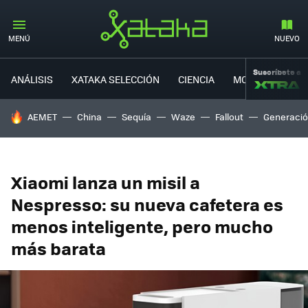
MENÚ
NUEVO
Suscríbete a
ANÁLISIS
XATAKA SELECCIÓN
CIENCIA
MOVILIDAD
HOY SE HABLA DE
AEMET
China
Sequía
Waze
Fallout
Generació
Xiaomi lanza un misil a
Nespresso: su nueva cafetera es
menos inteligente, pero mucho
más barata