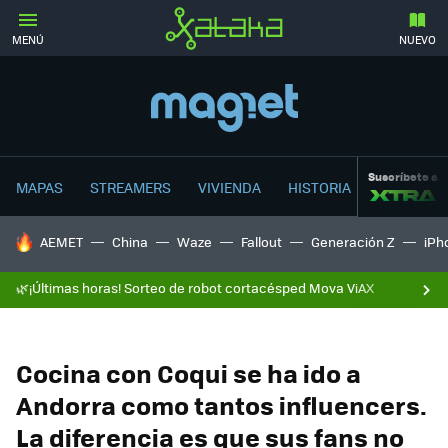
MENÚ
NUEVO
Suscríbete a
MAPAS
STREAMERS
VIVIENDA
HISTORIA
HOY SE HABLA DE
AEMET
China
Waze
Fallout
Generación Z
iPh
🌿¡Últimas horas! Sorteo de robot cortacésped Mova ViAX
Cocina con Coqui se ha ido a
Andorra como tantos influencers.
La diferencia es que sus fans no