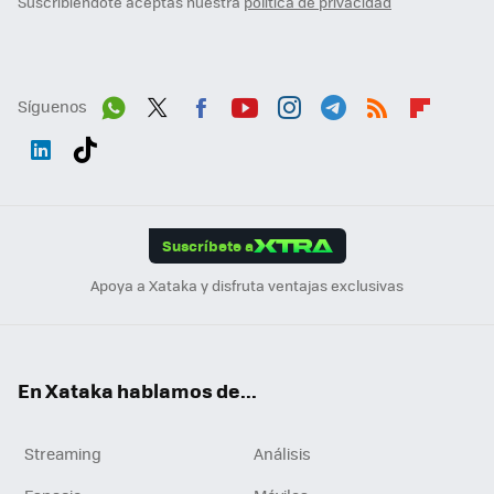
Suscribiéndote aceptas nuestra
política de privacidad
Síguenos
Wh
Twit
Fac
You
Inst
Tele
RSS
Flip
ats
ter
ebo
tub
agr
gra
boa
Link
Tikt
App
ok
e
am
m
rd
edI
ok
Suscríbete a
n
Apoya a Xataka y disfruta ventajas exclusivas
En Xataka hablamos de...
Streaming
Análisis