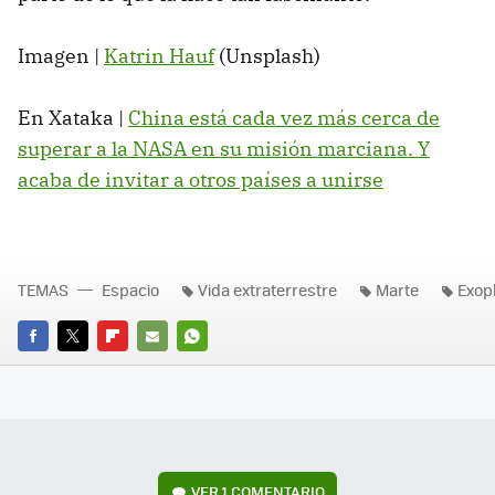
Imagen |
Katrin Hauf
(Unsplash)
En Xataka |
China está cada vez más cerca de
superar a la NASA en su misión marciana. Y
acaba de invitar a otros países a unirse
TEMAS
Espacio
Vida extraterrestre
Marte
Exop
FACEBOOK
TWITTER
FLIPBOARD
E-
WHATSAPP
MAIL
VER
1 COMENTARIO