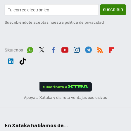
SUSCRIBIR
Suscribiéndote aceptas nuestra
política de privacidad
Síguenos
Wh
Twit
Fac
You
Inst
Tele
RSS
Flip
ats
ter
ebo
tub
agr
gra
boa
Link
Tikt
App
ok
e
am
m
rd
edI
ok
Suscríbete a
n
Apoya a Xataka y disfruta ventajas exclusivas
En Xataka hablamos de...