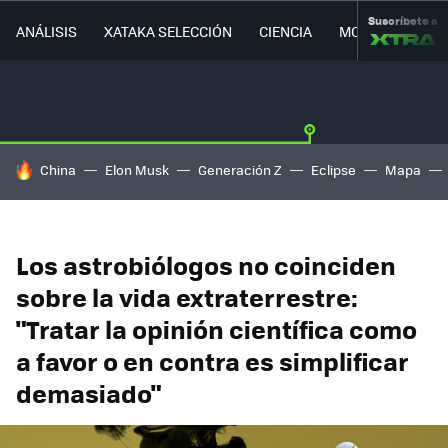
Suscríbete a
ANÁLISIS
XATAKA SELECCIÓN
CIENCIA
MOVILIDAD
HOY SE HABLA DE
China
Elon Musk
Generación Z
Eclipse
Mapa
Los astrobiólogos no coinciden
sobre la vida extraterrestre:
"Tratar la opinión científica como
a favor o en contra es simplificar
demasiado"