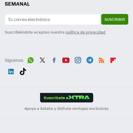
SEMANAL
SUSCRIBIR
Suscribiéndote aceptas nuestra
política de privacidad
Síguenos
Wh
Twit
Fac
You
Inst
Tele
RSS
Flip
ats
ter
ebo
tub
agr
gra
boa
Link
Tikt
App
ok
e
am
m
rd
edI
ok
Suscríbete a
n
Apoya a Xataka y disfruta ventajas exclusivas