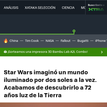
Suscríbete a
ANÁLISIS
XATAKA SELECCIÓN
CIENCIA
MOVILIDAD
HOY SE HABLA DE
China
Tim Cook
NASA
Fallout
Bugatti
iPhone 
🖨️ ¡Sorteamos una impresora 3D Bambu Lab A2L Combo!
Star Wars imaginó un mundo
iluminado por dos soles a la vez.
Acabamos de descubrirlo a 72
años luz de la Tierra