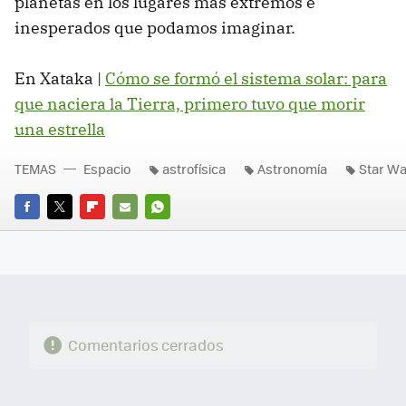
planetas en los lugares más extremos e
inesperados que podamos imaginar.
En Xataka |
Cómo se formó el sistema solar: para
que naciera la Tierra, primero tuvo que morir
una estrella
TEMAS
Espacio
astrofísica
Astronomía
Star W
FACEBOOK
TWITTER
FLIPBOARD
E-
WHATSAPP
MAIL
Comentarios cerrados