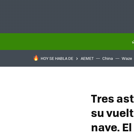
HOY SE HABLA DE
AEMET
China
Waze
Tres as
su vuelt
nave. E