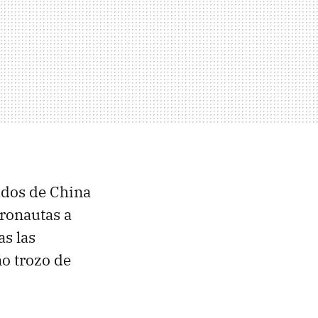
ados de China
tronautas a
s las
o trozo de