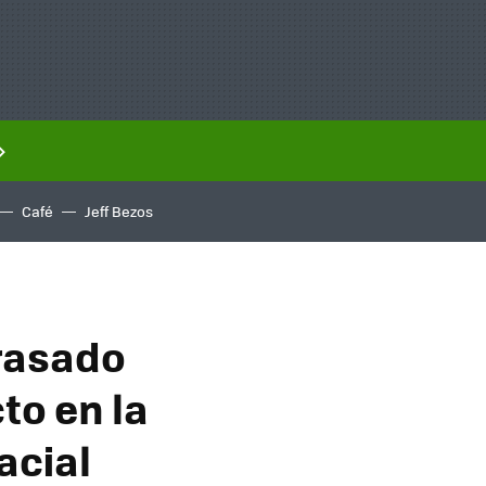
Café
Jeff Bezos
trasado
to en la
acial