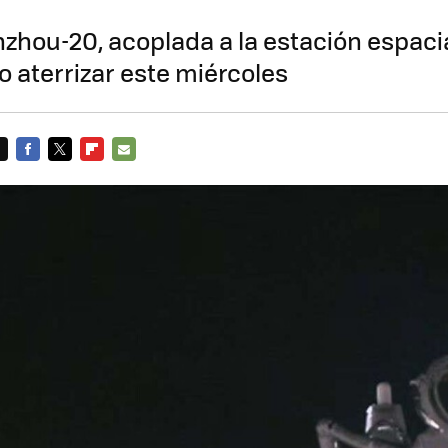
zhou-20, acoplada a la estación espacia
o aterrizar este miércoles
FACEBOOK
TWITTER
FLIPBOARD
E-
MAIL