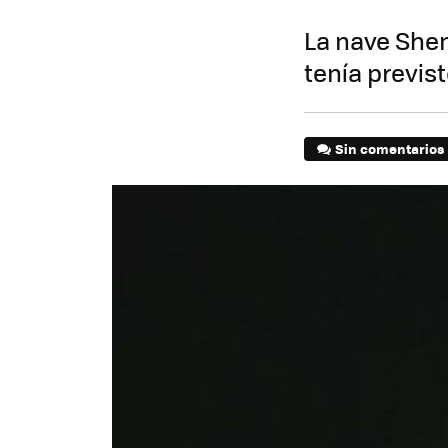
La nave Shen
tenía previst
Sin comentarios