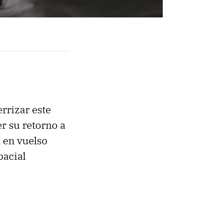
rrizar este
r su retorno a
l en vuelso
pacial