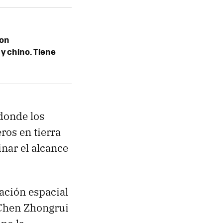
con
y chino. Tiene
 donde los
ros en tierra
inar el alcance
tación espacial
 Chen Zhongrui