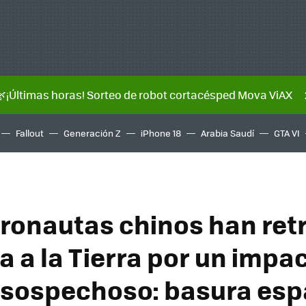
🌿¡Últimas horas! Sorteo de robot cortacésped Mova ViAX
Fallout
Generación Z
iPhone 18
Arabia Saudí
GTA VI
tronautas chinos han re
a a la Tierra por un impac
l sospechoso: basura esp