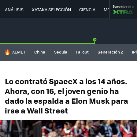
Suscríbete a
ANÁLISIS
XATAKA SELECCIÓN
CIENCIA
MOVILIDAD
HOY SE HABLA DE
AEMET
China
Sequía
Fallout
Generación Z
iP
Lo contrató SpaceX a los 14 años.
Ahora, con 16, el joven genio ha
dado la espalda a Elon Musk para
irse a Wall Street