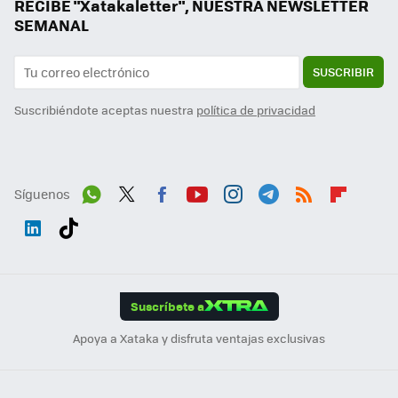
RECIBE "Xatakaletter", NUESTRA NEWSLETTER
SEMANAL
SUSCRIBIR
Suscribiéndote aceptas nuestra
política de privacidad
Síguenos
Wh
Twit
Fac
You
Inst
Tele
RSS
Flip
ats
ter
ebo
tub
agr
gra
boa
Link
Tikt
App
ok
e
am
m
rd
edI
ok
Suscríbete a
n
Apoya a Xataka y disfruta ventajas exclusivas