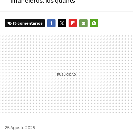
financieros, los quants
15 comentarios
FACEBOOK
TWITTER
FLIPBOARD
E-
WHATSAPP
MAIL
25 Agosto 2025