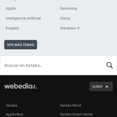
Apple
Samsung
Inteligencia artificial
China
Empleo
Windows 11
VER MÁS TEMAS
BUSCA
SUBIR
Xataka
Xataka Móvil
Applesfera
Xataka Smart Home