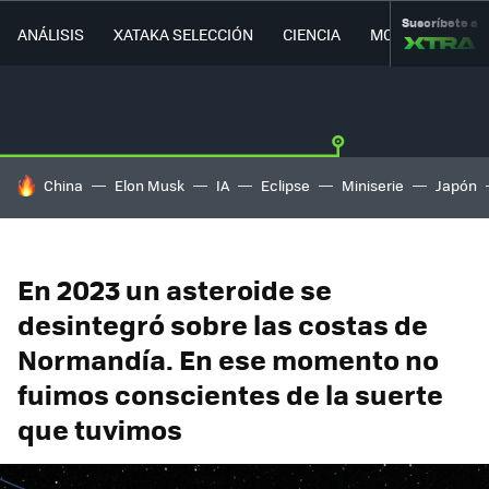
Suscríbete a
ANÁLISIS
XATAKA SELECCIÓN
CIENCIA
MOVILIDAD
HOY SE HABLA DE
China
Elon Musk
IA
Eclipse
Miniserie
Japón
En 2023 un asteroide se
desintegró sobre las costas de
Normandía. En ese momento no
fuimos conscientes de la suerte
que tuvimos