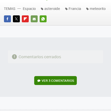
TEMAS
Espacio
asteroide
Francia
meteorito
FACEBOOK
TWITTER
FLIPBOARD
E-
WHATSAPP
MAIL
Comentarios cerrados
VER
3 COMENTARIOS