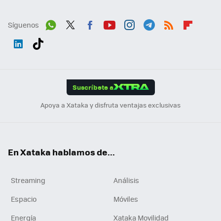
Síguenos
Wh
Twit
Fac
You
Inst
Tele
RSS
Flip
ats
ter
ebo
tub
agr
gra
boa
Link
Tikt
App
ok
e
am
m
rd
edI
ok
Suscríbete a
n
Apoya a Xataka y disfruta ventajas exclusivas
En Xataka hablamos de...
Streaming
Análisis
Espacio
Móviles
Energía
Xataka Movilidad