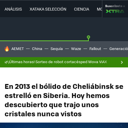
Suscríbete a
ANÁLISIS
XATAKA SELECCIÓN
CIENCIA
MOVILIDAD
HOY SE HABLA DE
AEMET
China
Sequía
Waze
Fallout
Generació
🌿¡Últimas horas! Sorteo de robot cortacésped Mova ViAX
En 2013 el bólido de Cheliábinsk se
estrelló en Siberia. Hoy hemos
descubierto que trajo unos
cristales nunca vistos