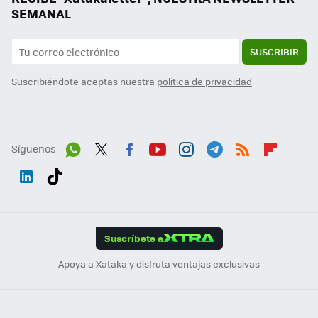
SEMANAL
SUSCRIBIR
Suscribiéndote aceptas nuestra
política de privacidad
Síguenos
Wh
Twit
Fac
You
Inst
Tele
RSS
Flip
ats
ter
ebo
tub
agr
gra
boa
Link
Tikt
App
ok
e
am
m
rd
edI
ok
Suscríbete a
n
Apoya a Xataka y disfruta ventajas exclusivas