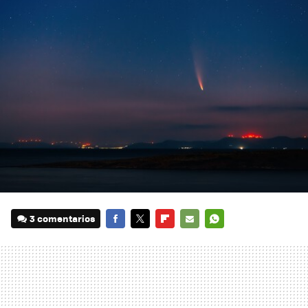
3 comentarios
FACEBOOK
TWITTER
FLIPBOARD
E-
WHATSAPP
MAIL