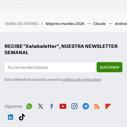
TEMAS DE INTERÉS
Mejores moviles 2026
Claude
Androi
RECIBE "Xatakaletter", NUESTRA NEWSLETTER
SEMANAL
SUSCRIBIR
Suscribiéndote aceptas nuestra
política de privacidad
Síguenos
Wh
Twit
Fac
You
Inst
Tele
RSS
Flip
ats
ter
ebo
tub
agr
gra
boa
Link
Tikt