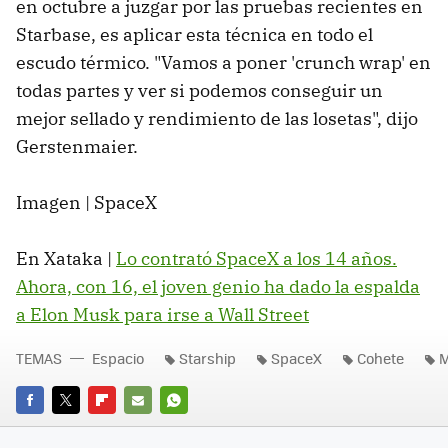
en octubre a juzgar por las pruebas recientes en
Starbase, es aplicar esta técnica en todo el
escudo térmico. "Vamos a poner 'crunch wrap' en
todas partes y ver si podemos conseguir un
mejor sellado y rendimiento de las losetas", dijo
Gerstenmaier.
Imagen | SpaceX
En Xataka |
Lo contrató SpaceX a los 14 años.
Ahora, con 16, el joven genio ha dado la espalda
a Elon Musk para irse a Wall Street
TEMAS
Espacio
Starship
SpaceX
Cohete
M
FACEBOOK
TWITTER
FLIPBOARD
E-
WHATSAPP