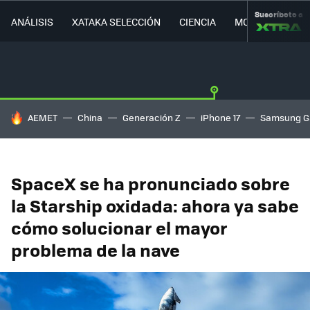
Suscríbete a
ANÁLISIS
XATAKA SELECCIÓN
CIENCIA
MOVILIDAD
HOY SE HABLA DE
AEMET
China
Generación Z
iPhone 17
Samsung G
SpaceX se ha pronunciado sobre
la Starship oxidada: ahora ya sabe
cómo solucionar el mayor
problema de la nave