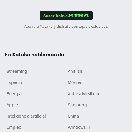
App
ok
e
am
m
rd
edI
ok
Suscríbete a
n
Apoya a Xataka y disfruta ventajas exclusivas
En Xataka hablamos de...
Streaming
Análisis
Espacio
Móviles
Energía
Xataka Movilidad
Apple
Samsung
Inteligencia artificial
China
Empleo
Windows 11