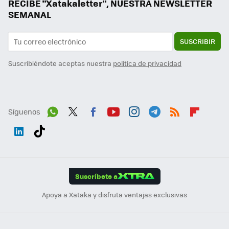
RECIBE "Xatakaletter", NUESTRA NEWSLETTER
SEMANAL
SUSCRIBIR
Suscribiéndote aceptas nuestra
política de privacidad
Síguenos
Wh
Twit
Fac
You
Inst
Tele
RSS
Flip
ats
ter
ebo
tub
agr
gra
boa
Link
Tikt
App
ok
e
am
m
rd
edI
ok
Suscríbete a
n
Apoya a Xataka y disfruta ventajas exclusivas