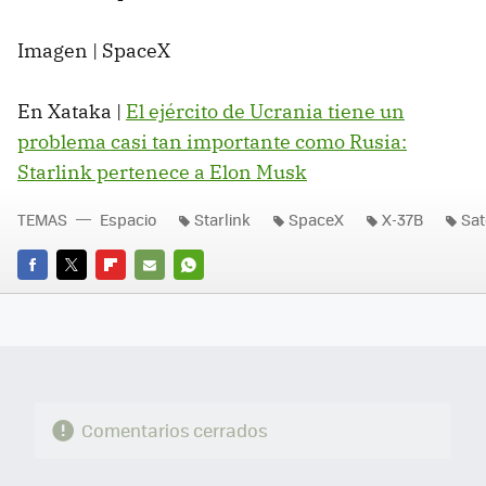
Imagen | SpaceX
En Xataka |
El ejército de Ucrania tiene un
problema casi tan importante como Rusia:
Starlink pertenece a Elon Musk
TEMAS
Espacio
Starlink
SpaceX
X-37B
Sat
FACEBOOK
TWITTER
FLIPBOARD
E-
WHATSAPP
MAIL
Comentarios cerrados