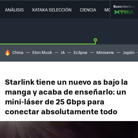
Suscríbete a
ANÁLISIS
XATAKA SELECCIÓN
CIENCIA
MOVILIDAD
HOY SE HABLA DE
China
Elon Musk
IA
Eclipse
Miniserie
Japón
Starlink tiene un nuevo as bajo la
manga y acaba de enseñarlo: un
mini-láser de 25 Gbps para
conectar absolutamente todo