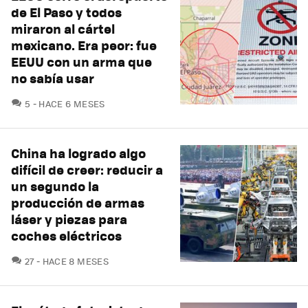
de El Paso y todos
miraron al cártel
mexicano. Era peor: fue
EEUU con un arma que
no sabía usar
COMENTARIOS
5
HACE 6 MESES
China ha logrado algo
difícil de creer: reducir a
un segundo la
producción de armas
láser y piezas para
coches eléctricos
COMENTARIOS
27
HACE 8 MESES