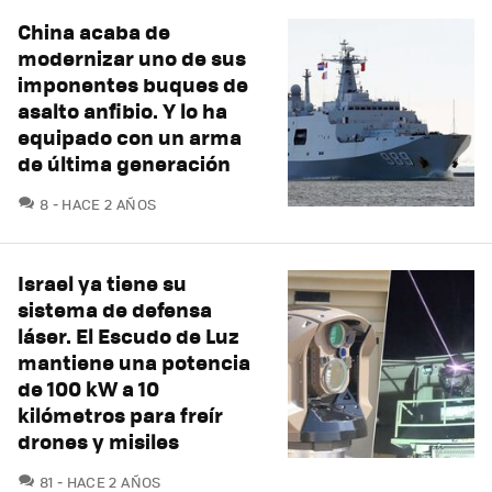
China acaba de
modernizar uno de sus
imponentes buques de
asalto anfibio. Y lo ha
equipado con un arma
de última generación
COMENTARIOS
8
HACE 2 AÑOS
Israel ya tiene su
sistema de defensa
láser. El Escudo de Luz
mantiene una potencia
de 100 kW a 10
kilómetros para freír
drones y misiles
COMENTARIOS
81
HACE 2 AÑOS