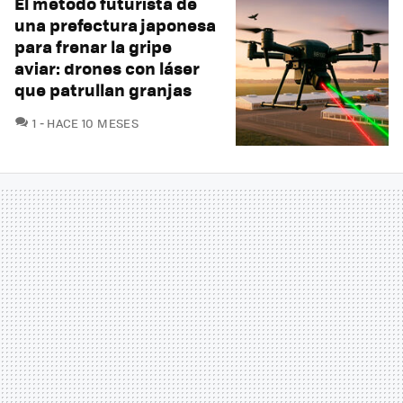
El método futurista de
una prefectura japonesa
para frenar la gripe
aviar: drones con láser
que patrullan granjas
COMENTARIOS
1
HACE 10 MESES