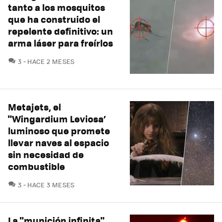
tanto a los mosquitos
que ha construido el
repelente definitivo: un
arma láser para freírlos
COMENTARIOS
3
HACE 2 MESES
Metajets, el
"Wingardium Leviosa’
luminoso que promete
llevar naves al espacio
sin necesidad de
combustible
COMENTARIOS
3
HACE 3 MESES
La "munición infinita"