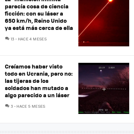
parecía cosa de ciencia
ficción: con su láser a
650 km/h, Reino Unido
ya está más cerca de ella
COMENTARIOS
13
HACE 4 MESES
Creíamos haber visto
todo en Ucrania, pero no:
las tijeras de los
soldados han mutado a
algo parecido a un láser
COMENTARIOS
3
HACE 5 MESES