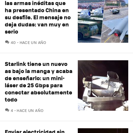
las armas inéditas que
ha presentado China en
su desfile. El mensaje no
deja dudas: van muy en
serio
COMENTARIOS
40
HACE UN AÑO
Starlink tiene un nuevo
as bajo la manga y acaba
de enseñarlo: un mini-
láser de 25 Gbps para
conectar absolutamente
todo
COMENTARIOS
4
HACE UN AÑO
Enviar electricidad sin