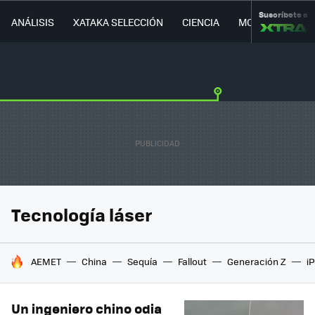
Suscríbete a
ANÁLISIS
XATAKA SELECCIÓN
CIENCIA
MOVILIDAD
Tecnología láser
HOY SE HABLA DE
AEMET
China
Sequía
Fallout
Generación Z
i
Un ingeniero chino odia