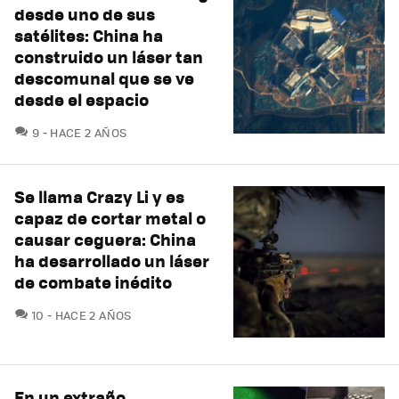
desde uno de sus
satélites: China ha
construido un láser tan
descomunal que se ve
desde el espacio
COMENTARIOS
9
HACE 2 AÑOS
Se llama Crazy Li y es
capaz de cortar metal o
causar ceguera: China
ha desarrollado un láser
de combate inédito
COMENTARIOS
10
HACE 2 AÑOS
En un extraño