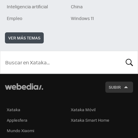
Inteligencia artificial
China
Empleo
Windows 11
VER MÁS TEMAS
BUSCA
SUBIR
Xataka
Xataka Móvil
Applesfera
Xataka Smart Home
Mundo Xiaomi