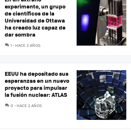
experimento, un grupo
de científicos de la
Universidad de Ottawa
ha creado luz capaz de
dar sombra
COMENTARIOS
1
HACE 2 AÑOS
EEUU ha depositado sus
esperanzas en un nuevo
proyecto para impulsar
la fusión nuclear: ATLAS
COMENTARIOS
0
HACE 2 AÑOS