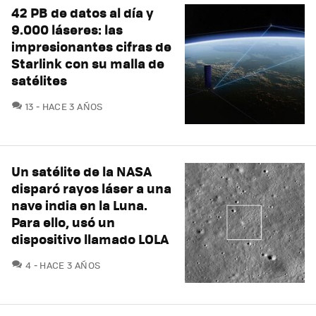
42 PB de datos al día y
9.000 láseres: las
impresionantes cifras de
Starlink con su malla de
satélites
COMENTARIOS
13
HACE 3 AÑOS
Un satélite de la NASA
disparó rayos láser a una
nave india en la Luna.
Para ello, usó un
dispositivo llamado LOLA
COMENTARIOS
4
HACE 3 AÑOS