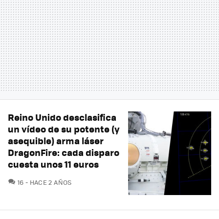
Reino Unido desclasifica
un vídeo de su potente (y
asequible) arma láser
DragonFire: cada disparo
cuesta unos 11 euros
COMENTARIOS
16
HACE 2 AÑOS