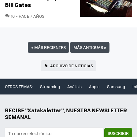
Bill Gates
COMENTARIOS
16
HACE 7 AÑOS
«
MÁS RECIENTES
MÁS ANTIGUAS
»
ARCHIVO DE NOTICIAS
OTROS TEMAS:
Streaming
Análisis
Apple
Samsung
In
RECIBE "Xatakaletter", NUESTRA NEWSLETTER
SEMANAL
SUSCRIBIR