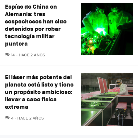
Espías de China en
Alemania: tres
sospechosos han sido
detenidos por robar
tecnología militar
puntera
COMENTARIOS
14
HACE 2 AÑOS
El láser más potente del
planeta está listo y tiene
un propósito ambicioso:
llevar a cabo física
extrema
COMENTARIOS
4
HACE 2 AÑOS