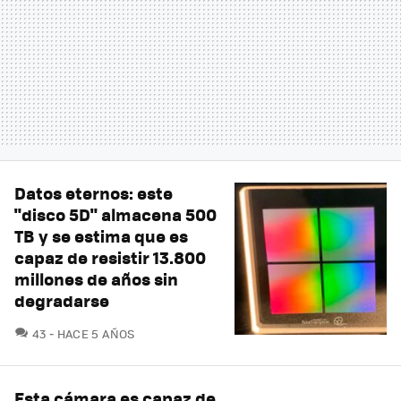
Datos eternos: este
"disco 5D" almacena 500
TB y se estima que es
capaz de resistir 13.800
millones de años sin
degradarse
COMENTARIOS
43
HACE 5 AÑOS
Esta cámara es capaz de