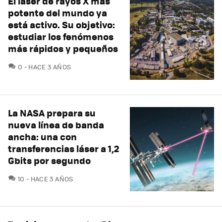
El láser de rayos X más
potente del mundo ya
está activo. Su objetivo:
estudiar los fenómenos
más rápidos y pequeños
COMENTARIOS
0
HACE 3 AÑOS
La NASA prepara su
nueva línea de banda
ancha: una con
transferencias láser a 1,2
Gbits por segundo
COMENTARIOS
10
HACE 3 AÑOS