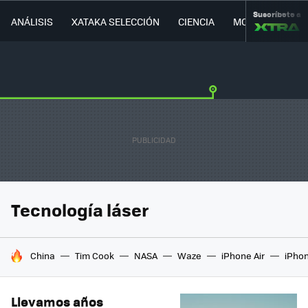
Suscríbete a
ANÁLISIS
XATAKA SELECCIÓN
CIENCIA
MOVILIDAD
Tecnología láser
HOY SE HABLA DE
China
Tim Cook
NASA
Waze
iPhone Air
iPhon
Llevamos años