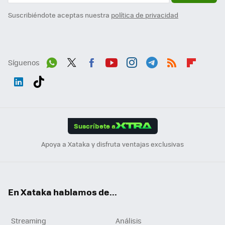
Suscribiéndote aceptas nuestra
política de privacidad
Síguenos
Wh
Twit
Fac
You
Inst
Tele
RSS
Flip
ats
ter
ebo
tub
agr
gra
boa
Link
Tikt
App
ok
e
am
m
rd
edI
ok
Suscríbete a
n
Apoya a Xataka y disfruta ventajas exclusivas
En Xataka hablamos de...
Streaming
Análisis