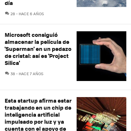
día
COMENTARIOS
28
HACE 6 AÑOS
Microsoft consiguió
almacenar la película de
'Superman' en un pedazo
de cristal: así es 'Project
Silica'
COMENTARIOS
38
HACE 7 AÑOS
Esta startup afirma estar
trabajando en un chip de
inteligencia artificial
impulsado por luz y ya
cuenta con el apoyo de