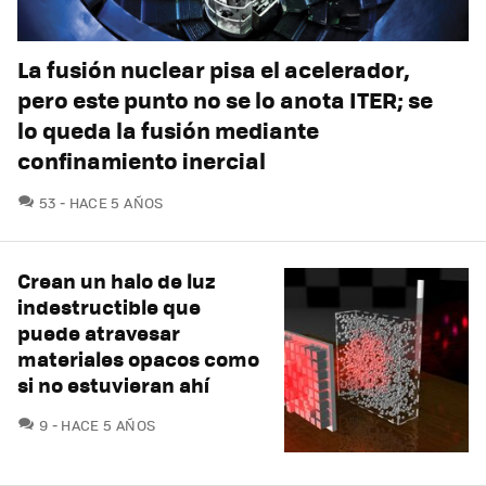
La fusión nuclear pisa el acelerador,
pero este punto no se lo anota ITER; se
lo queda la fusión mediante
confinamiento inercial
COMENTARIOS
53
HACE 5 AÑOS
Crean un halo de luz
indestructible que
puede atravesar
materiales opacos como
si no estuvieran ahí
COMENTARIOS
9
HACE 5 AÑOS