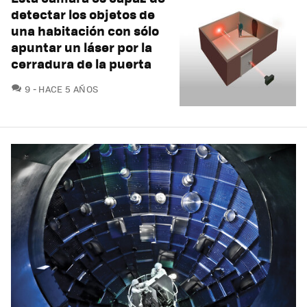
detectar los objetos de
una habitación con sólo
apuntar un láser por la
cerradura de la puerta
COMENTARIOS
9
HACE 5 AÑOS