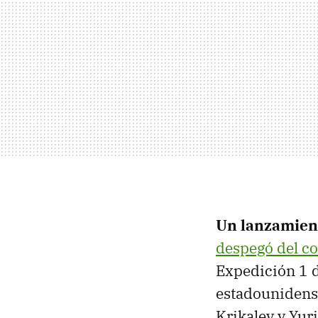
Un lanzamient
despegó del c
Expedición 1 d
estadounidense
Krikalev y Yu