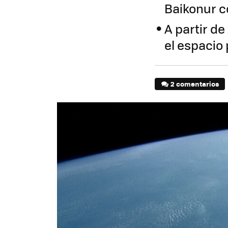
Baikonur co
A partir d
el espacio
2 comentarios