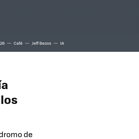
S26
Café
Jeff Bezos
IA
ía
 los
ódromo de