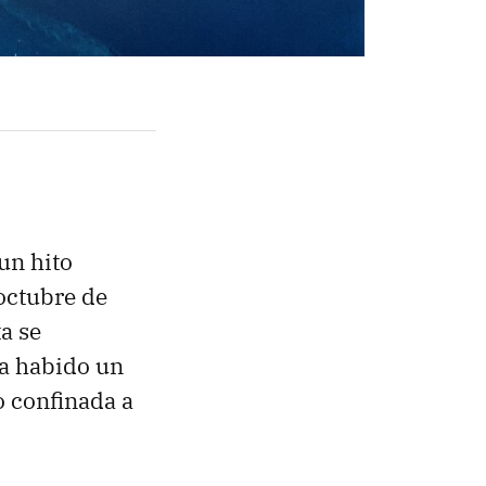
un hito
 octubre de
a se
ha habido un
o confinada a