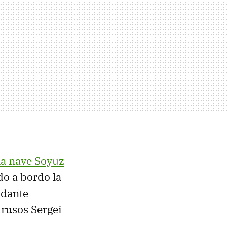
a nave Soyuz
do a bordo la
ndante
rusos Sergei