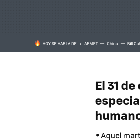
HOY SE HABLA DE
AEMET
China
Bill Ga
El 31 de
especial
humanos
Aquel mar