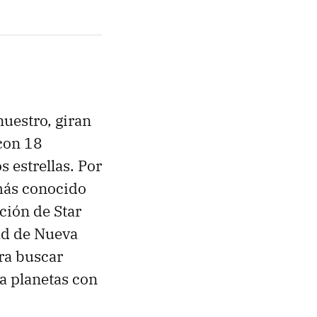
uestro, giran
 con 18
 estrellas. Por
 más conocido
cción de Star
ad de Nueva
ra buscar
a planetas con