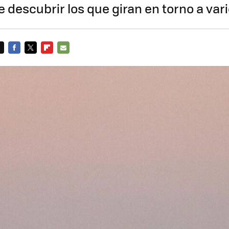
 descubrir los que giran en torno a var
FACEBOOK
TWITTER
FLIPBOARD
E-
MAIL