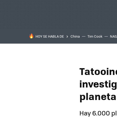
HOY SE HABLA DE
China
Tim Cook
NAS
Tatooine
investi
planeta
Hay 6.000 pl