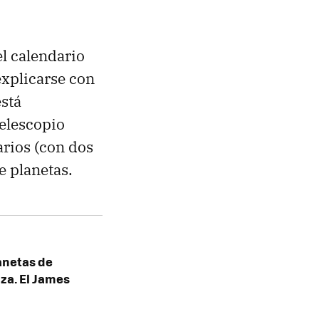
el calendario
explicarse con
está
telescopio
arios (con dos
e planetas.
anetas de
za. El James