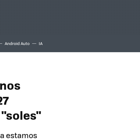
Android Auto
IA
unos
27
 "soles"
ora estamos