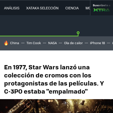
Suscríbete a
ANÁLISIS
XATAKA SELECCIÓN
CIENCIA
MOVILIDAD
HOY SE HABLA DE
China
Tim Cook
NASA
Ola de calor
iPhone 18
En 1977, Star Wars lanzó una
colección de cromos con los
protagonistas de las películas. Y
C-3PO estaba "empalmado"