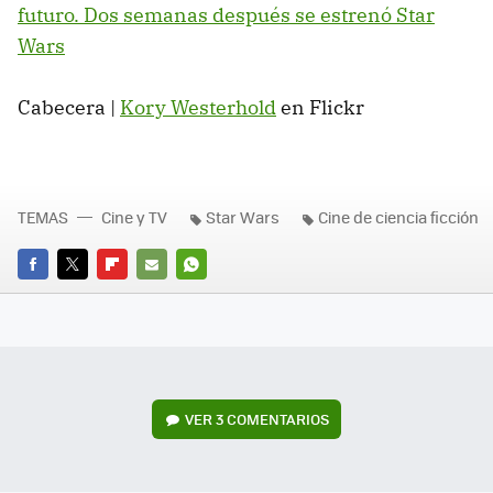
futuro. Dos semanas después se estrenó Star
Wars
Cabecera |
Kory Westerhold
en Flickr
TEMAS
Cine y TV
Star Wars
Cine de ciencia ficción
FACEBOOK
TWITTER
FLIPBOARD
E-
WHATSAPP
MAIL
VER
3 COMENTARIOS