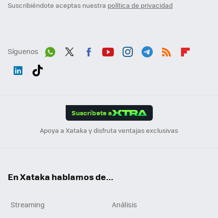
Suscribiéndote aceptas nuestra
política de privacidad
Síguenos
Wh
Twit
Fac
You
Inst
Tele
RSS
Flip
ats
ter
ebo
tub
agr
gra
boa
Link
Tikt
App
ok
e
am
m
rd
edI
ok
Suscríbete a
n
Apoya a Xataka y disfruta ventajas exclusivas
En Xataka hablamos de...
Streaming
Análisis