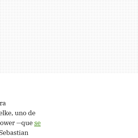
ra
elke, uno de
s Power —que
se
 Sebastian