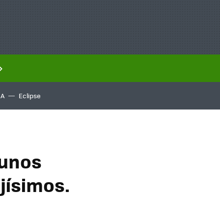
IA
Eclipse
 unos
ísimos.