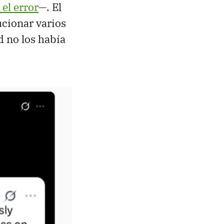
 el error
—. El
ucionar varios
d no los había