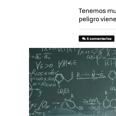
Tenemos much
peligro vien
5 comentarios