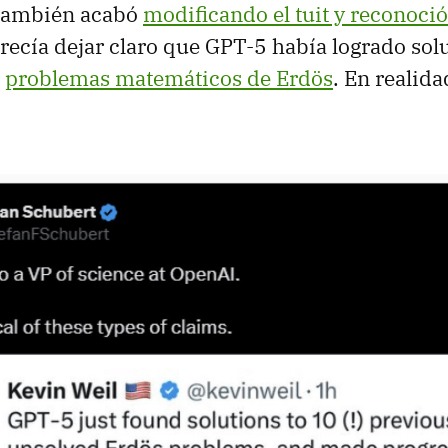
también acabó
modificando el tuit y reconoció
parecía dejar claro que GPT-5 había logrado sol
s
problemas matemáticos de Erdös
. En realida