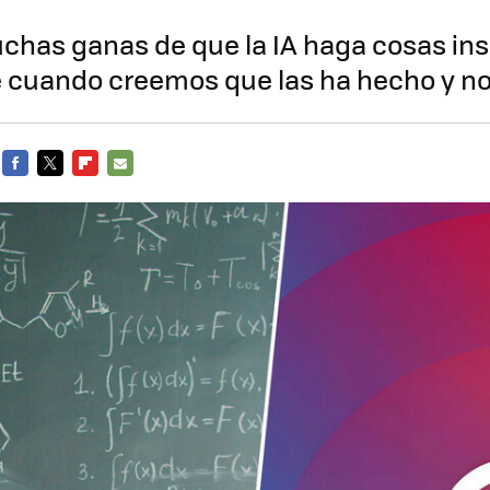
as ganas de que la IA haga cosas insól
e cuando creemos que las ha hecho y no
FACEBOOK
TWITTER
FLIPBOARD
E-
MAIL