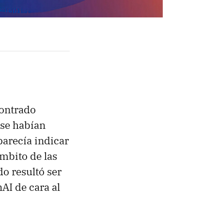
contrado
 se habían
parecía indicar
mbito de las
do resultó ser
AI de cara al