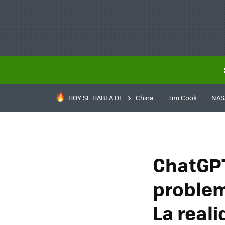
HOY SE HABLA DE
China
Tim Cook
NAS
ChatGPT
problem
La reali