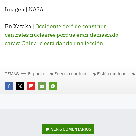
Imagen | NASA
En Xataka |
Occidente dejó de construir
centrales nucleares porque eran demasiado
caras: China le está dando una lección
TEMAS
Espacio
Energía nuclear
Fisión nuclear
FACEBOOK
TWITTER
FLIPBOARD
E-
WHATSAPP
MAIL
VER
6 COMENTARIOS