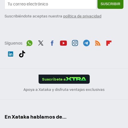
SUSCRIBIR
Suscribiéndote aceptas nuestra
política de privacidad
Síguenos
Wh
Twit
Fac
You
Inst
Tele
RSS
Flip
ats
ter
ebo
tub
agr
gra
boa
Link
Tikt
App
ok
e
am
m
rd
edI
ok
Suscríbete a
n
Apoya a Xataka y disfruta ventajas exclusivas
En Xataka hablamos de...