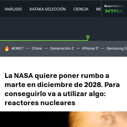
Suscríbete a
ANÁLISIS
XATAKA SELECCIÓN
CIENCIA
MOVILIDAD
HOY SE HABLA DE
AEMET
China
Generación Z
iPhone 17
Samsung G
La NASA quiere poner rumbo a
marte en diciembre de 2028. Para
conseguirlo va a utilizar algo:
reactores nucleares