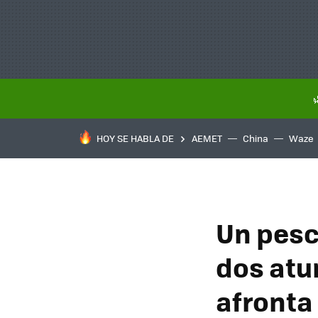
HOY SE HABLA DE
AEMET
China
Waze
Un pesc
dos atu
afronta