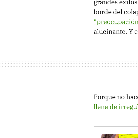
grandes éxitos
borde del col
“preocupació
alucinante. Y 
Porque no hace
llena de irreg