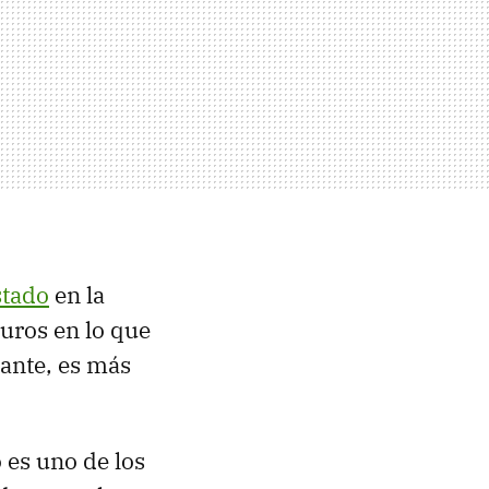
stado
en la
uros en lo que
tante, es más
o es uno de los