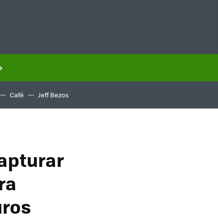
Café
Jeff Bezos
apturar
ra
uros