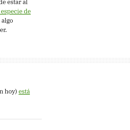
e estar al
 especie de
 algo
er.
ún hoy)
está