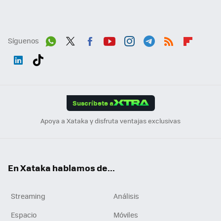
Síguenos
Wh
Twit
Fac
You
Inst
Tele
RSS
Flip
ats
ter
ebo
tub
agr
gra
boa
Link
Tikt
App
ok
e
am
m
rd
edI
ok
Suscríbete a
n
Apoya a Xataka y disfruta ventajas exclusivas
En Xataka hablamos de...
Streaming
Análisis
Espacio
Móviles