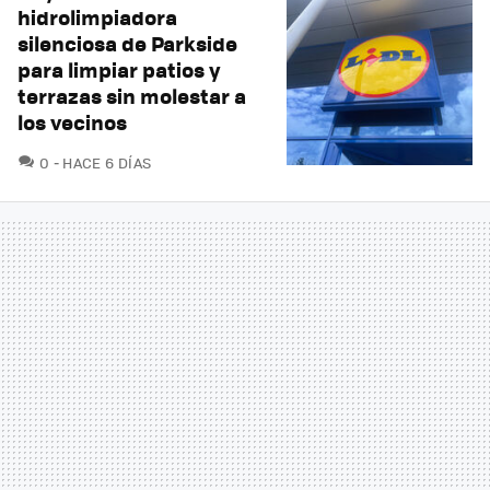
hidrolimpiadora
silenciosa de Parkside
para limpiar patios y
terrazas sin molestar a
los vecinos
COMENTARIOS
0
HACE 6 DÍAS