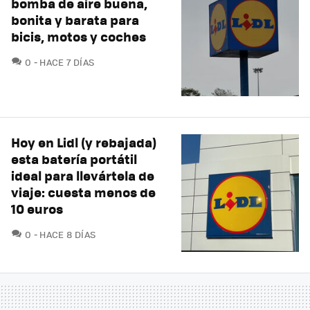
bomba de aire buena,
bonita y barata para
bicis, motos y coches
COMENTARIOS
0
HACE 7 DÍAS
Hoy en Lidl (y rebajada)
esta batería portátil
ideal para llevártela de
viaje: cuesta menos de
10 euros
COMENTARIOS
0
HACE 8 DÍAS