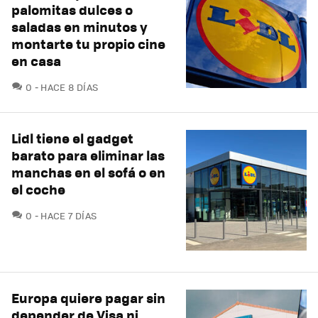
palomitas dulces o
saladas en minutos y
montarte tu propio cine
en casa
COMENTARIOS
0
HACE 8 DÍAS
Lidl tiene el gadget
barato para eliminar las
manchas en el sofá o en
el coche
COMENTARIOS
0
HACE 7 DÍAS
Europa quiere pagar sin
depender de Visa ni