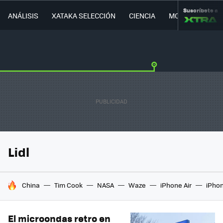
Suscríbete a
ANÁLISIS
XATAKA SELECCIÓN
CIENCIA
MOVILIDAD
Lidl
HOY SE HABLA DE
China
Tim Cook
NASA
Waze
iPhone Air
iPhon
El microondas retro en