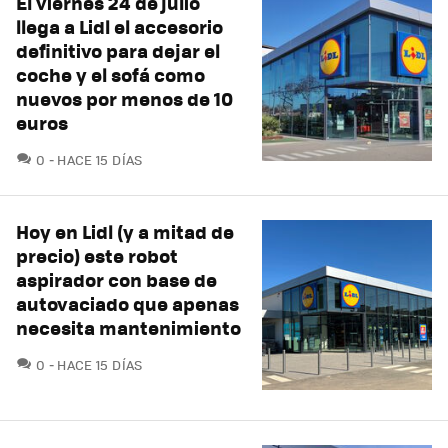
El viernes 24 de julio
llega a Lidl el accesorio
definitivo para dejar el
coche y el sofá como
nuevos por menos de 10
euros
COMENTARIOS
0
HACE 15 DÍAS
Hoy en Lidl (y a mitad de
precio) este robot
aspirador con base de
autovaciado que apenas
necesita mantenimiento
COMENTARIOS
0
HACE 15 DÍAS