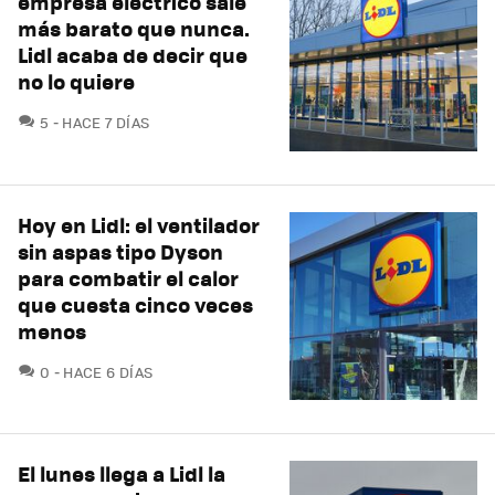
empresa eléctrico sale
más barato que nunca.
Lidl acaba de decir que
no lo quiere
COMENTARIOS
5
HACE 7 DÍAS
Hoy en Lidl: el ventilador
sin aspas tipo Dyson
para combatir el calor
que cuesta cinco veces
menos
COMENTARIOS
0
HACE 6 DÍAS
El lunes llega a Lidl la