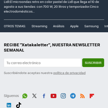
Lidl:El microondas retro en color pastel de Lidl que llega el 10 de
agosto a sus tiendas: con 700 W, 20 litros y temporizador.Cinco
electrodomésticos...
OTROS TEMAS:
Streaming
Análisis
Apple
Samsung
In
RECIBE "Xatakaletter", NUESTRA NEWSLETTER
SEMANAL
SUSCRIBIR
Suscribiéndote aceptas nuestra
política de privacidad
Síguenos
Wh
Twit
Fac
You
Inst
Tele
RSS
Flip