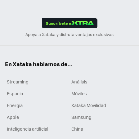
ats
ter
ebo
tub
agr
gra
boa
Link
Tikt
App
ok
e
am
m
rd
edI
ok
Suscríbete a
n
Apoya a Xataka y disfruta ventajas exclusivas
En Xataka hablamos de...
Streaming
Análisis
Espacio
Móviles
Energía
Xataka Movilidad
Apple
Samsung
Inteligencia artificial
China