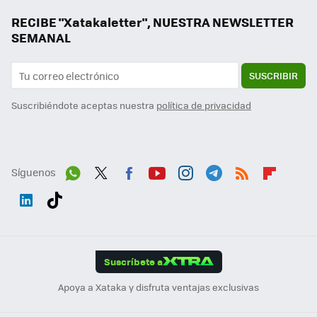
RECIBE "Xatakaletter", NUESTRA NEWSLETTER
SEMANAL
SUSCRIBIR
Suscribiéndote aceptas nuestra
política de privacidad
Síguenos
Wh
Twit
Fac
You
Inst
Tele
RSS
Flip
ats
ter
ebo
tub
agr
gra
boa
Link
Tikt
App
ok
e
am
m
rd
edI
ok
Suscríbete a
n
Apoya a Xataka y disfruta ventajas exclusivas