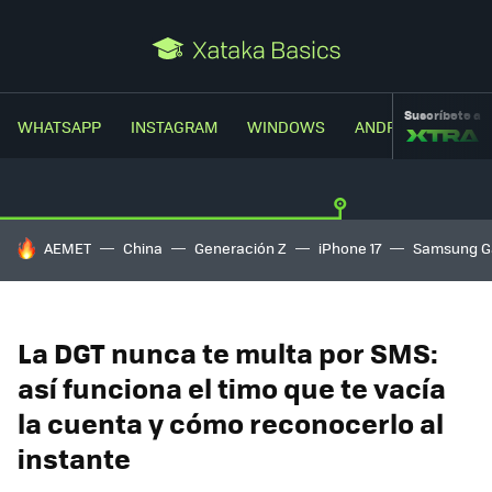
Suscríbete a
WHATSAPP
INSTAGRAM
WINDOWS
ANDROID
TRUC
HOY SE HABLA DE
AEMET
China
Generación Z
iPhone 17
Samsung G
La DGT nunca te multa por SMS:
así funciona el timo que te vacía
la cuenta y cómo reconocerlo al
instante