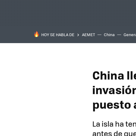
HOY SE HABLA DE
AEMET
China
Gener
China l
invasió
puesto 
La isla ha t
antes de que