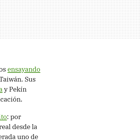
ños
ensayando
 Taiwán. Sus
a
y Pekín
icación.
ito
: por
real desde la
derada uno de