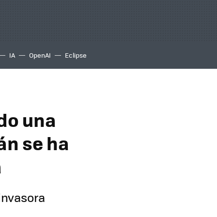
IA
OpenAI
Eclipse
do una
án se ha
a
 invasora