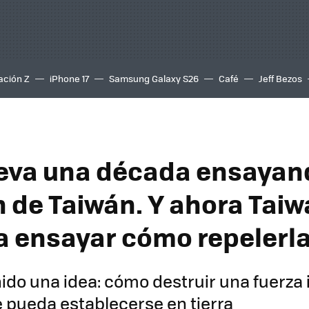
ación Z
iPhone 17
Samsung Galaxy S26
Café
Jeff Bezos
leva una década ensayan
n de Taiwán. Y ahora Taiw
a ensayar cómo repelerl
enido una idea: cómo destruir una fuerza
 pueda establecerse en tierra