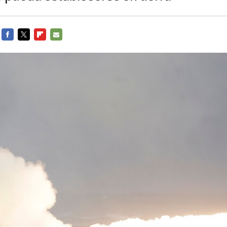
FACEBOOK
TWITTER
FLIPBOARD
E-
MAIL