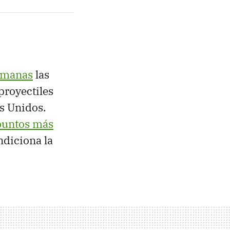
emanas
las
proyectiles
s Unidos.
puntos más
ndiciona la