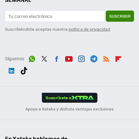
SUSCRIBIR
Suscribiéndote aceptas nuestra
política de privacidad
Síguenos
Wh
Twit
Fac
You
Inst
Tele
RSS
Flip
ats
ter
ebo
tub
agr
gra
boa
Link
Tikt
App
ok
e
am
m
rd
edI
ok
Suscríbete a
n
Apoya a Xataka y disfruta ventajas exclusivas
En Xataka hablamos de...