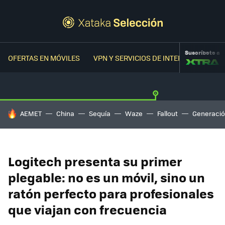
Suscríbete a
OFERTAS EN MÓVILES
VPN Y SERVICIOS DE INTERNET
OFER
HOY SE HABLA DE
AEMET
China
Sequía
Waze
Fallout
Generació
Logitech presenta su primer
plegable: no es un móvil, sino un
ratón perfecto para profesionales
que viajan con frecuencia