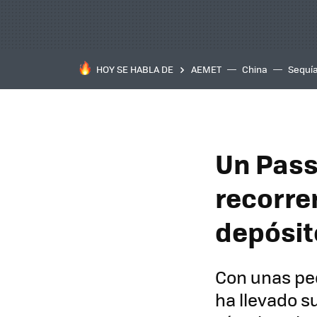
HOY SE HABLA DE
AEMET
China
Sequí
Un Pass
recorre
depósito
Con unas peq
ha llevado s