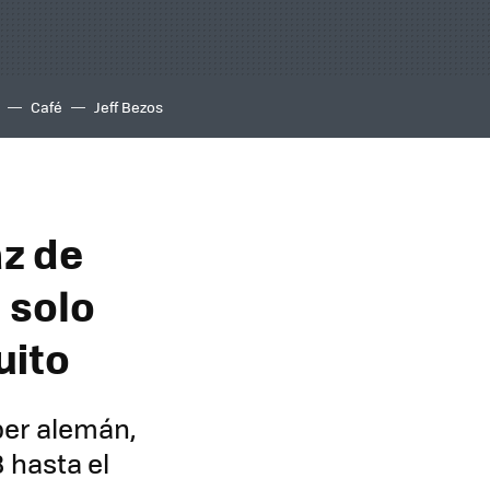
Café
Jeff Bezos
az de
 solo
uito
ber alemán,
 hasta el