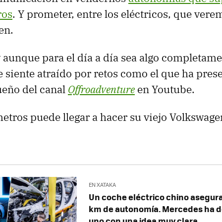
ros
. Y prometer, entre los eléctricos, que vere
en.
 aunque para el día a día sea algo completam
 siente atraído por retos como el que ha pres
ueño del canal
Offroadventure
en Youtube.
etros puede llegar a hacer su viejo Volkswage
EN XATAKA
Un coche eléctrico chino asegura
km de autonomía. Mercedes ha
uno con una idea muy clara