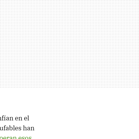
fían en el
hufables han
peran esos