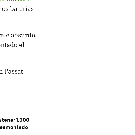
mos baterías
ente absurdo,
entado el
n Passat
 tener 1.000
 desmontado