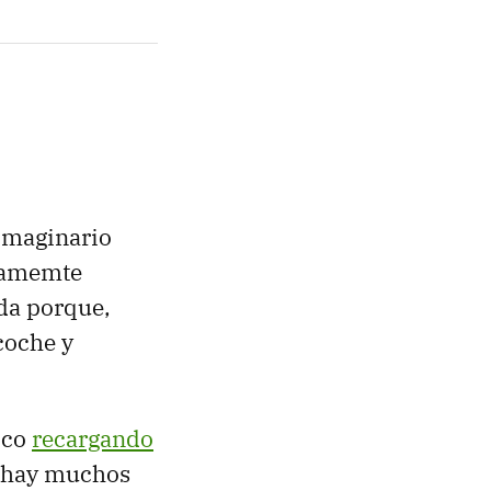
 imaginario
ltamemte
ada porque,
coche y
ico
recargando
 hay muchos