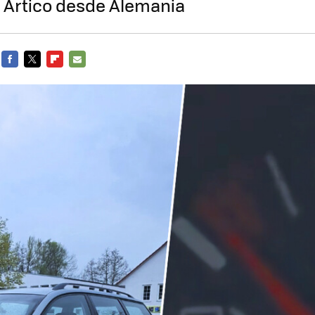
r Ártico desde Alemania
FACEBOOK
TWITTER
FLIPBOARD
E-
MAIL