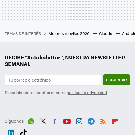
TEMAS DE INTERÉS
Mejores moviles 2026
Claude
Androi
RECIBE "Xatakaletter", NUESTRA NEWSLETTER
SEMANAL
SUSCRIBIR
Suscribiéndote aceptas nuestra
política de privacidad
Síguenos
Wh
Twit
Fac
You
Inst
Tele
RSS
Flip