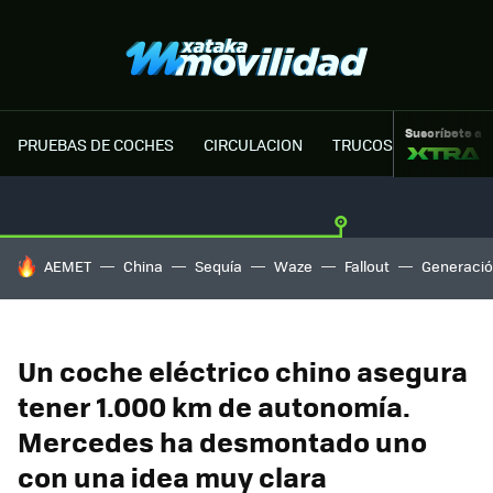
Suscríbete a
PRUEBAS DE COCHES
CIRCULACION
TRUCOS MOTOR
HOY SE HABLA DE
AEMET
China
Sequía
Waze
Fallout
Generació
Un coche eléctrico chino asegura
tener 1.000 km de autonomía.
Mercedes ha desmontado uno
con una idea muy clara