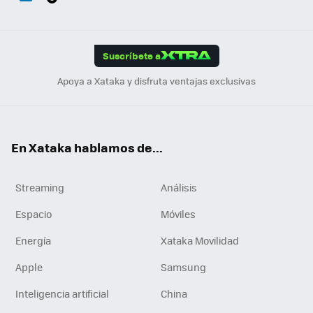
ats
ter
ebo
tub
agr
gra
boa
Link
Tikt
App
ok
e
am
m
rd
edI
ok
Suscríbete a
n
Apoya a Xataka y disfruta ventajas exclusivas
En Xataka hablamos de...
Streaming
Análisis
Espacio
Móviles
Energía
Xataka Movilidad
Apple
Samsung
Inteligencia artificial
China