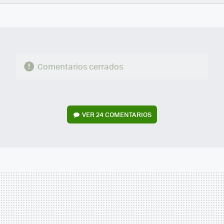
FACEBOOK
TWITTER
FLIPBOARD
E-
WHATSAPP
MAIL
Comentarios cerrados
VER
24 COMENTARIOS