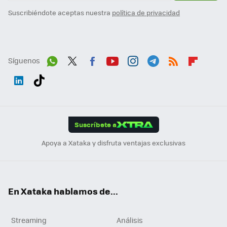
Suscribiéndote aceptas nuestra
política de privacidad
Síguenos
Wh
Twit
Fac
You
Inst
Tele
RSS
Flip
ats
ter
ebo
tub
agr
gra
boa
Link
Tikt
App
ok
e
am
m
rd
edI
ok
Suscríbete a
n
Apoya a Xataka y disfruta ventajas exclusivas
En Xataka hablamos de...
Streaming
Análisis