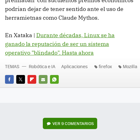
premiaban con suculentos premios económicos
podrían dejar de tener sentido ante el uso de
herramietnas como Claude Mythos.
En Xataka |
Durante décadas, Linux se ha
ganado la reputación de ser un sistema
operativo "blindado". Hasta ahora
TEMAS
Robótica e IA
Aplicaciones
firefox
Mozilla
FACEBOOK
TWITTER
FLIPBOARD
E-
WHATSAPP
MAIL
VER
9 COMENTARIOS