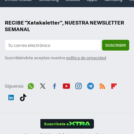
RECIBE "Xatakaletter", NUESTRA NEWSLETTER
SEMANAL
SUSCRIBIR
Suscribiéndote aceptas nuestra
política de privacidad
Síguenos
Wh
Twit
Fac
You
Inst
Tele
RSS
Flip
ats
ter
ebo
tub
agr
gra
boa
Link
Tikt
App
ok
e
am
m
rd
edI
ok
Suscríbete a
n