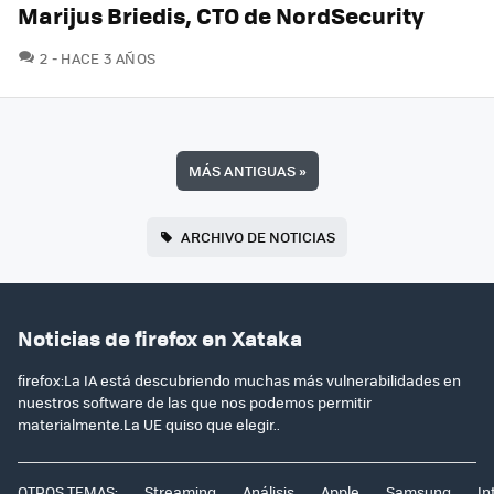
Marijus Briedis, CTO de NordSecurity
COMENTARIOS
2
HACE 3 AÑOS
MÁS ANTIGUAS
»
ARCHIVO DE NOTICIAS
Noticias de firefox en Xataka
firefox:La IA está descubriendo muchas más vulnerabilidades en
nuestros software de las que nos podemos permitir
materialmente.La UE quiso que elegir..
OTROS TEMAS:
Streaming
Análisis
Apple
Samsung
In