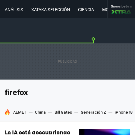
Suscríbete a
ANÁLISIS
XATAKA SELECCIÓN
CIENCIA
MOVILIDAD
firefox
HOY SE HABLA DE
AEMET
China
Bill Gates
Generación Z
iPhone 18
La IA está descubriendo