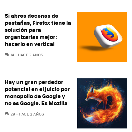
Si abres decenas de
pestañas, Firefox tiene la
solución para
organizarlas mejor:
hacerlo en vertical
COMENTARIOS
14
HACE 2 AÑOS
Hay un gran perdedor
potencial en el juicio por
monopolio de Google y
no es Google. Es Mozilla
COMENTARIOS
29
HACE 2 AÑOS