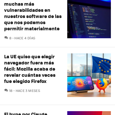
muchas más
vulnerabilidades en
nuestros software de las
que nos podemos
permitir materialmente
COMENTARIOS
8
HACE 4 DÍAS
La UE quiso que elegir
navegador fuera más
fácil: Mozilla acaba de
revelar cuántas veces
fue elegido Firefox
COMENTARIOS
18
HACE 3 MESES
El hype por Claude