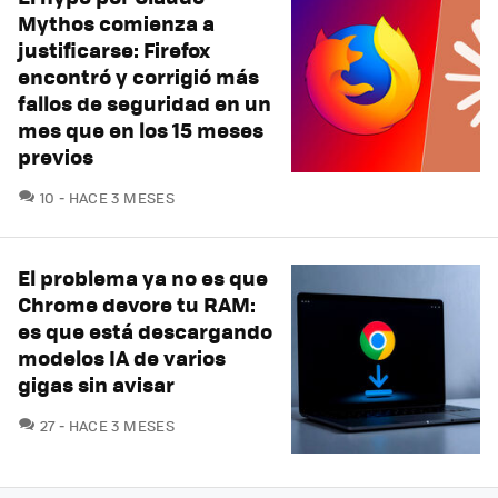
Mythos comienza a
justificarse: Firefox
encontró y corrigió más
fallos de seguridad en un
mes que en los 15 meses
previos
COMENTARIOS
10
HACE 3 MESES
El problema ya no es que
Chrome devore tu RAM:
es que está descargando
modelos IA de varios
gigas sin avisar
COMENTARIOS
27
HACE 3 MESES