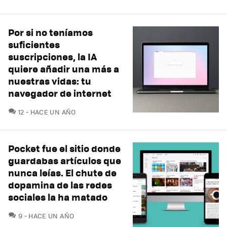
Por si no teníamos
suficientes
suscripciones, la IA
quiere añadir una más a
nuestras vidas: tu
navegador de internet
COMENTARIOS
12
HACE UN AÑO
Pocket fue el sitio donde
guardabas artículos que
nunca leías. El chute de
dopamina de las redes
sociales la ha matado
COMENTARIOS
9
HACE UN AÑO