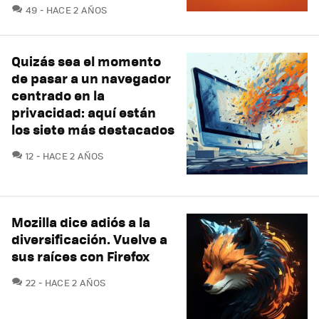
COMENTARIOS
49
HACE 2 AÑOS
Quizás sea el momento
de pasar a un navegador
centrado en la
privacidad: aquí están
los siete más destacados
COMENTARIOS
12
HACE 2 AÑOS
Mozilla dice adiós a la
diversificación. Vuelve a
sus raíces con Firefox
COMENTARIOS
22
HACE 2 AÑOS