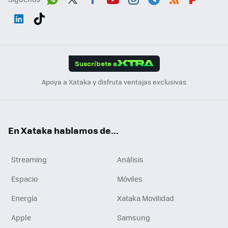
Wh
Twit
Fac
You
Inst
Tele
RSS
Flip
ats
ter
ebo
tub
agr
gra
boa
Link
Tikt
App
ok
e
am
m
rd
edI
ok
Suscríbete a
n
Apoya a Xataka y disfruta ventajas exclusivas
En Xataka hablamos de...
Streaming
Análisis
Espacio
Móviles
Energía
Xataka Movilidad
Apple
Samsung