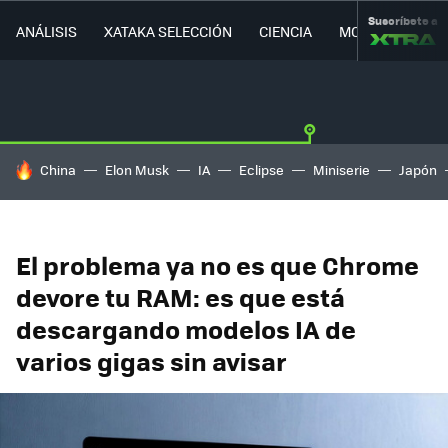
Suscríbete a
ANÁLISIS
XATAKA SELECCIÓN
CIENCIA
MOVILIDAD
HOY SE HABLA DE
China
Elon Musk
IA
Eclipse
Miniserie
Japón
El problema ya no es que Chrome
devore tu RAM: es que está
descargando modelos IA de
varios gigas sin avisar